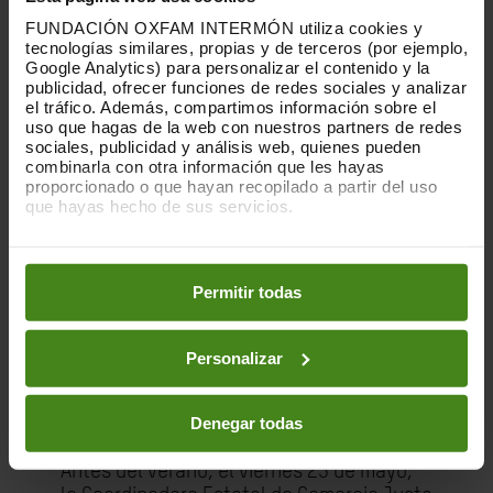
Tras definir un primer borrador de
FUNDACIÓN OXFAM INTERMÓN utiliza cookies y
principios de Comercio Justo Local,
tecnologías similares, propias y de terceros (por ejemplo,
realizamos pruebas piloto con pequeñas
Google Analytics) para personalizar el contenido y la
organizaciones productoras para
publicidad, ofrecer funciones de redes sociales y analizar
el tráfico. Además, compartimos información sobre el
contrastar el modelo y extraer
uso que hagas de la web con nuestros partners de redes
aprendizajes.
sociales, publicidad y análisis web, quienes pueden
combinarla con otra información que les hayas
Desde Oxfam Intermón impulsamos esta
proporcionado o que hayan recopilado a partir del uso
fase
junto a organizaciones con las que
que hayas hecho de sus servicios.
colaboramos desde 2021
, como la
Unió de
Puedes obtener más información y modificar tus
Llauradors i Ramaders
y la
Fundació
preferencias accediendo a nuestra
o
Política de Cookies
Llauradors Solidaris
. Con ellas trabajamos
en los botones facilitados a continuación:
Permitir todas
para generar un impacto positivo en el
campo valenciano, a través de la
comercialización de fruta fresca a un
Personalizar
precio justo y del impulso de proyectos de
desarrollo que beneficien a las personas
trabajadoras y productoras agrícolas.
Denegar todas
Antes del verano,
el
viernes 23 de mayo,