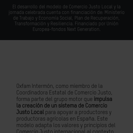
El desarrollo del modelo de Comercio Justo Local y la
jornada celebrada cuenta con financiación de: Ministerio
de Trabajo y Economía Social, Plan de Recuperación,
Transformación y Resiliencia. Financiado por Unión
Europea-fondos Next Generation.
Oxfam Intermón, como miembro de la
Coordinadora Estatal de Comercio Justo,
forma parte del grupo motor que
impulsa
la creación de un sistema de Comercio
Justo Local
para apoyar a productores y
productoras agrícolas en España. Este
modelo adapta los valores y principios del
Comercio Justo internacional al contexto