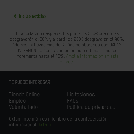
Ir a las noticias
Tu aportación desgrava: los primeros 250€ que dones
desgravarán el 80% y a partir de 250€ desgravarán el 40%.
Además, si llevas más de 3 años colaborando con OXFAM
INTERMÓN, tu desgravación en este último tramo se
incrementa hasta el 45%.
Amplia información en este
enlace.
TE PUEDE INTERESAR
Tienda Online
Licitaciones
Empleo
FAQs
Voluntariado
Política de privacidad
Oxfam Intermón es miembro de la confederación
internacional
Oxfam
.