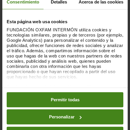
Consentimiento
Detalles
Acerca de las cookies
futuro sostenible, reforzando las
condiciones para el voluntariado, en
organizaciones de comercio justo u
Esta página web usa cookies
otras sensibles.
FUNDACIÓN OXFAM INTERMÓN utiliza cookies y
tecnologías similares, propias y de terceros (por ejemplo,
Google Analytics) para personalizar el contenido y la
publicidad, ofrecer funciones de redes sociales y analizar
el tráfico. Además, compartimos información sobre el
uso que hagas de la web con nuestros partners de redes
sociales, publicidad y análisis web, quienes pueden
combinarla con otra información que les hayas
proporcionado o que hayan recopilado a partir del uso
Innovar la propuesta global de
que hayas hecho de sus servicios.
voluntariado en el comercio justo,
Puedes obtener más información y modificar tus
experimentando con nuevas formas
preferencias accediendo a nuestra
o
Política de Cookies
en los botones facilitados a continuación:
de voluntariado, incluso implicando
Permitir todas
más a las nuevas generaciones.
Personalizar