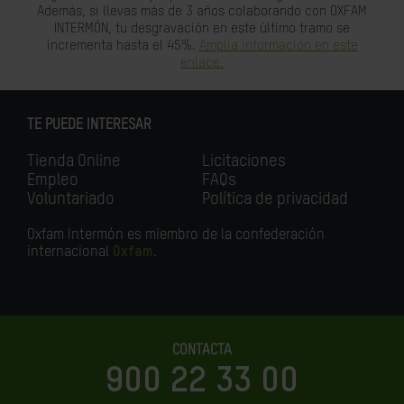
Además, si llevas más de 3 años colaborando con OXFAM
INTERMÓN, tu desgravación en este último tramo se
incrementa hasta el 45%.
Amplia información en este
enlace.
TE PUEDE INTERESAR
Tienda Online
Licitaciones
Empleo
FAQs
Voluntariado
Política de privacidad
Oxfam Intermón es miembro de la confederación
internacional
Oxfam
.
CONTACTA
900 22 33 00