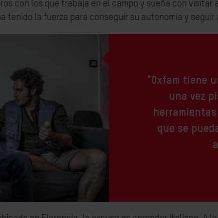
s con los que trabaja en el campo y sueña con visitar a 
 tenido la fuerza para conseguir su autonomía y seguir
"Oxfam tiene u
una vez pi
herramientas 
que se pueda
a