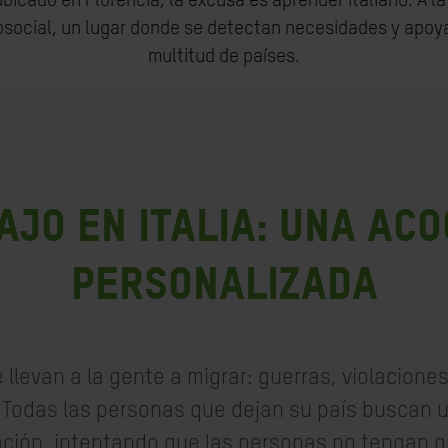
 ubicado en Florencia, la excusa es aprender italiano. A l
social, un lugar donde se detectan necesidades y apoya
multitud de países.
JO EN ITALIA: UNA AC
PERSONALIZADA
llevan a la gente a migrar: guerras, violacion
 Todas las personas que dejan su país buscan 
ación, intentando que las personas no tengan q