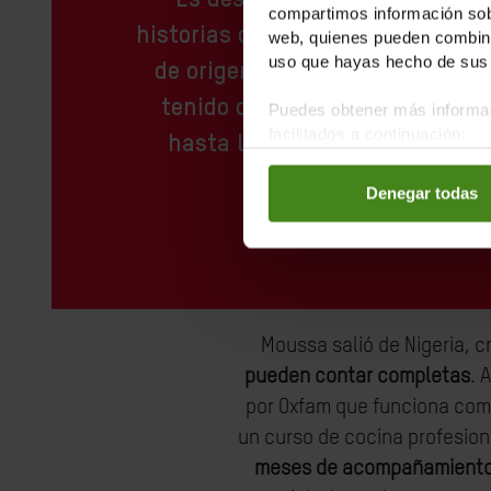
"Es desgarrador conocer sus p
compartimos información sobr
historias que les mueven: aband
web, quienes pueden combinar
uso que hayas hecho de sus 
de origen para llegar hasta aq
tenido que salir con cuatro c
Puedes obtener más informac
facilitados a continuación:
hasta llegar a la costa de Áfri
mayoría pasa por Libi
Denegar todas
Moussa salió de Nigeria, c
pueden contar completas
. 
por Oxfam que funciona como
un curso de cocina profesiona
meses de acompañamiento