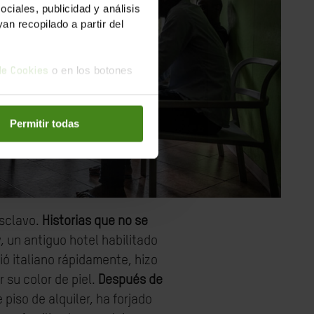
iales, publicidad y análisis
n recopilado a partir del
o en los botones
 de Cookies
Permitir todas
esclavo.
Historias que no se
y, un antiguo hotel habilitado
ó italiano rápidamente, hizo
 su color de piel.
Después de
 piso de alquiler, ha forjado