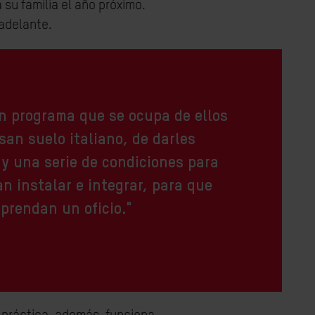
su familia el año próximo.
 adelante.
n programa que se ocupa de ellos
san suelo italiano, de darles
y una serie de condiciones para
n instalar e integrar, para que
prendan un oficio."