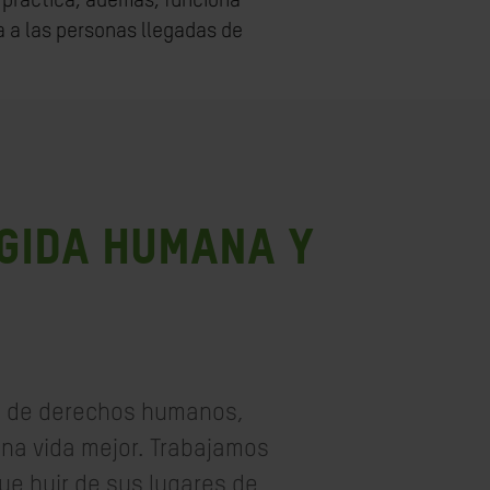
a práctica, además, funciona
 a las personas llegadas de
OGIDA HUMANA Y
es de derechos humanos,
una vida mejor. Trabajamos
ue huir de sus lugares de