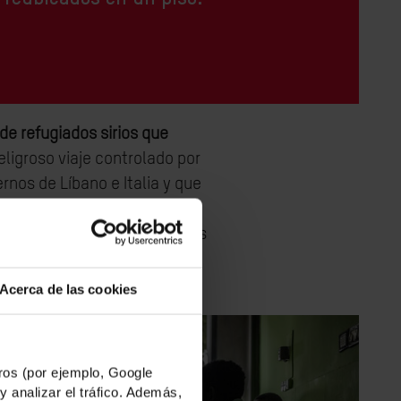
de refugiados sirios que
peligroso viaje controlado por
rnos de Líbano e Italia y que
met como masajista. Después
a sus hijos y adquirir nuevas
ida en un país de acogida.
ienda.
Acerca de las cookies
os (por ejemplo, Google
y analizar el tráfico. Además,