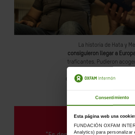
La historia de Hata y 
consiguieron llegar a Europ
traficantes. Pudieron acoger
en estos momentos ya no fu
de más de un año en Arezzo, 
habilidades para ser más 
Actua
Consentimiento
Esta página web usa cookie
FUNDACIÓN OXFAM INTERMÓN u
Analytics) para personalizar 