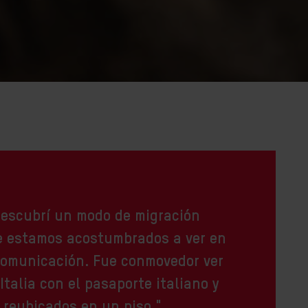
descubrí un modo de migración
ue estamos acostumbrados a ver en
comunicación. Fue conmovedor ver
Italia con el pasaporte italiano y
 reubicados en un piso."