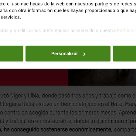
asados y las
e el uso que hagas de la web con nuestros partners de redes soc
onar sus países
la con otra información que les hayas proporcionado o que haya
servicios.
uí cuando han
osas, andando
ión y modificar tus preferencias accediendo a nuestra
Política
ca... La gran
a."
Personalizar
ruzó Níger y Libia, donde pasó tres años y trabajó como 
Al llegar a Italia estuvo un tiempo alojado en el Hotel Mar
 centro de acogida durante los primeros meses. Aprendi
l y trabajó en un restaurante, donde lo discriminaron por
, ha conseguido sostenerse económicamente
, comparte