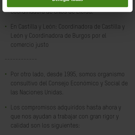
En Cataluña: Coordinadora de ONGs de Girona y
Coordinadora de ONGs de Lleida.
En Castilla y León: Coordinadora de Castilla y
León y Coordinadora de Burgos por el
comercio justo
------------
Por otro lado, desde 1995, somos organismo
consultivo del Consejo Económico y Social de
las Naciones Unidas.
Los compromisos adquiridos hasta ahora y
que nos ayudan a trabajar con gran rigor y
calidad son los siguientes: