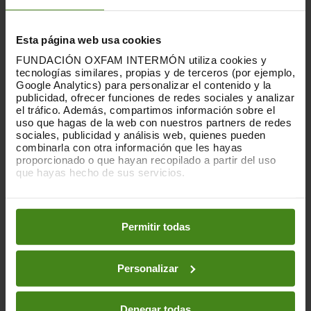
la Rioja.
Esta página web usa cookies
Comunidad Valenciana: Coordinadora
FUNDACIÓN OXFAM INTERMÓN utiliza cookies y
valenciana de Ongds (grupo de trabajo
tecnologías similares, propias y de terceros (por ejemplo,
Google Analytics) para personalizar el contenido y la
específico de comercio justo y además en
publicidad, ofrecer funciones de redes sociales y analizar
Alicante y Castellón hay dos unidades
el tráfico. Además, compartimos información sobre el
uso que hagas de la web con nuestros partners de redes
territoriales que promueven también el
sociales, publicidad y análisis web, quienes pueden
combinarla con otra información que les hayas
comercio justo).
proporcionado o que hayan recopilado a partir del uso
que hayas hecho de sus servicios.
Murcia: Coordinadora murciana de Ongds
Puedes obtener más información y modificar tus
(grupo de trabajo específico de comercio
preferencias accediendo a nuestra
o
Política de Cookies
en los botones facilitados a continuación:
Permitir todas
justo).
Andalucía: Grupo de trabajo de comercio justo
Personalizar
en Jerez.
Denegar todas