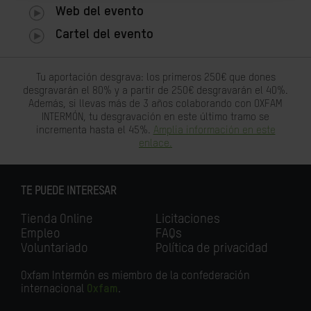
Web del evento
Cartel del evento
Tu aportación desgrava: los primeros 250€ que dones
desgravarán el 80% y a partir de 250€ desgravarán el 40%.
Además, si llevas más de 3 años colaborando con OXFAM
INTERMÓN, tu desgravación en este último tramo se
incrementa hasta el 45%.
Amplia información en este
enlace.
TE PUEDE INTERESAR
Tienda Online
Licitaciones
Empleo
FAQs
Voluntariado
Política de privacidad
Oxfam Intermón es miembro de la confederación
internacional
Oxfam
.