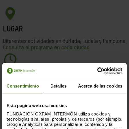
LUGAR
Diferentes actividades en Burlada, Tudela y Pamplona
Consulta el programa en cada ciudad
FECHA
Consentimiento
Detalles
Acerca de las cookies
Otoño 2021 (octubre, noviembre y diciembre)
Esta página web usa cookies
FUNDACIÓN OXFAM INTERMÓN utiliza cookies y
tecnologías similares, propias y de terceros (por ejemplo,
Google Analytics) para personalizar el contenido y la