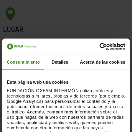
LUGAR
Palau Sant Jordi
Stand 121
Barcelona
Consentimiento
Detalles
Acerca de las cookies
Esta página web usa cookies
FECHA
FUNDACIÓN OXFAM INTERMÓN utiliza cookies y
Del 05/05/22 al 08/05/22
tecnologías similares, propias y de terceros (por ejemplo,
Google Analytics) para personalizar el contenido y la
publicidad, ofrecer funciones de redes sociales y analizar
el tráfico. Además, compartimos información sobre el
uso que hagas de la web con nuestros partners de redes
sociales, publicidad y análisis web, quienes pueden
combinarla con otra información que les hayas