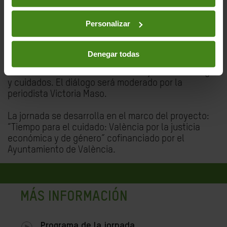
trabajo de cuidados, como el de una fiscalidad justa
que garantice los recursos y el financiamiento
Personalizar
suficientes.
Contaremos con la participación de representantes
Denegar todas
de los gobiernos estatal, autonómico y local, así
como de las asociaciones de trabajadoras del hogar
y cuidados. El diálogo será moderado por la
periodista Victoria Maso.
La jornada se desarrolla en el marco del proyecto:
“Tiempo para el cuidado: València por la justicia
económica y de género” cofinanciado por el
Ayuntamiento de València.
MÁS INFORMACIÓN
Programa de la jornada