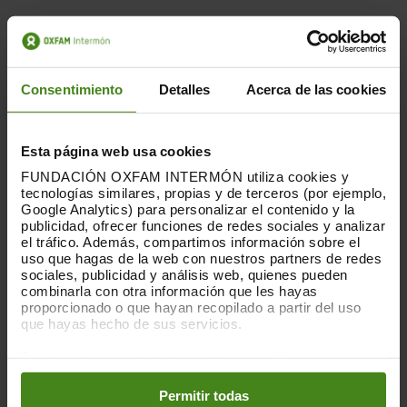
Oxfam Intermón junto con la Asociación Intercultural
de Profesionales de Hogar y Cuidado, AIPHYC y con la
Consentimiento
Detalles
Acerca de las cookies
colaboración del Ayuntamiento de València,
organizamos la Jornada:
¿Cómo hacer realidad una
política de cuidados?: Hacia políticas públicas
Esta página web usa cookies
dotadas de recursos y financiación suficientes
, que
se llevará a cabo el jueves, 9 de junio de 18h00 a
FUNDACIÓN OXFAM INTERMÓN utiliza cookies y
tecnologías similares, propias y de terceros (por ejemplo,
20h00 en el
Salón de grados de ADEIT
(Plaza Virgen
Google Analytics) para personalizar el contenido y la
de la Paz, 3 en València). La modalidad será
publicidad, ofrecer funciones de redes sociales y analizar
presencial y on line.
el tráfico. Además, compartimos información sobre el
uso que hagas de la web con nuestros partners de redes
sociales, publicidad y análisis web, quienes pueden
En esta jornada abordaremos la necesidad de
combinarla con otra información que les hayas
invertir en sistemas públicos de atención y cuidados
proporcionado o que hayan recopilado a partir del uso
que permitan afrontar la desproporcionada
que hayas hecho de sus servicios.
responsabilidad del trabajo de cuidados que recae
sobre las mujeres y las niñas, destacando como
Puedes obtener más información y modificar tus
preferencias accediendo a nuestra
o
Política de Cookies
pilares fundamentales tanto el desarrollo normativo
en los botones facilitados a continuación:
para proteger a las personas que se ocupan del
Permitir todas