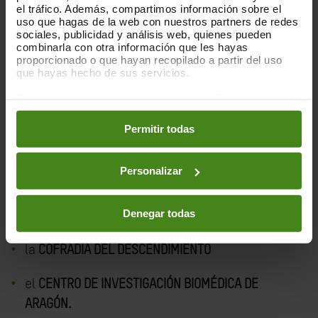
el tráfico. Además, compartimos información sobre el
Y,
hasta el 15 de noviembre, en:
uso que hagas de la web con nuestros partners de redes
sociales, publicidad y análisis web, quienes pueden
el
COLEGIO INGLÉS DE ZARAGOZA
combinarla con otra información que les hayas
proporcionado o que hayan recopilado a partir del uso
que hayas hecho de sus servicios.
el
Comité de Empresa VALEO ZARAGOZA
Puedes obtener más información y modificar tus
preferencias accediendo a nuestra
o
Política de Cookies
el
COLEGIO MOLIERE
en los botones facilitados a continuación:
Permitir todas
AVECHUCHOS
Personalizar
ADIENT
Denegar todas
el COLEGIO EL SALVADOR
(JESUITAS)
la
COFRADÍA DEL DESCENDIMIENTO
el
CENTRO DE INVESTIGACIÓN BIOMÉDICA DE
ARAGÓN.