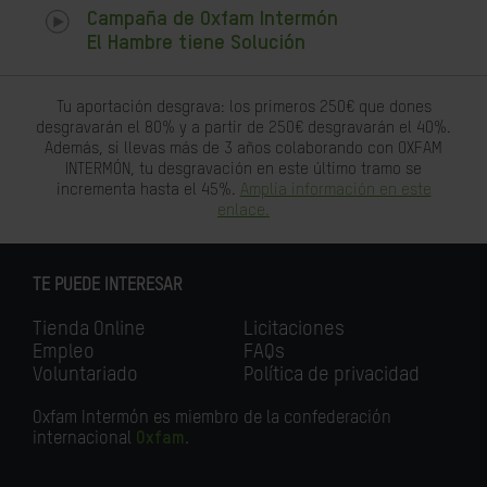
Campaña de Oxfam Intermón
El Hambre tiene Solución
Tu aportación desgrava: los primeros 250€ que dones
desgravarán el 80% y a partir de 250€ desgravarán el 40%.
Además, si llevas más de 3 años colaborando con OXFAM
INTERMÓN, tu desgravación en este último tramo se
incrementa hasta el 45%.
Amplia información en este
enlace.
TE PUEDE INTERESAR
Tienda Online
Licitaciones
Empleo
FAQs
Voluntariado
Política de privacidad
Oxfam Intermón es miembro de la confederación
internacional
Oxfam
.