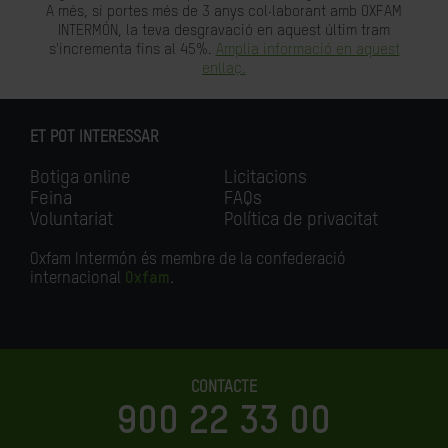
A més, si portes més de 3 anys col·laborant amb OXFAM
INTERMÓN, la teva desgravació en aquest últim tram
s'incrementa fins al 45%.
Amplia informació en aquest
enllaç.
ET POT INTERESSAR
Botiga online
Licitacions
Feina
FAQs
Voluntariat
Política de privacitat
Oxfam Intermón és membre de la confederació
internacional
Oxfam
.
CONTACTE
900 22 33 00