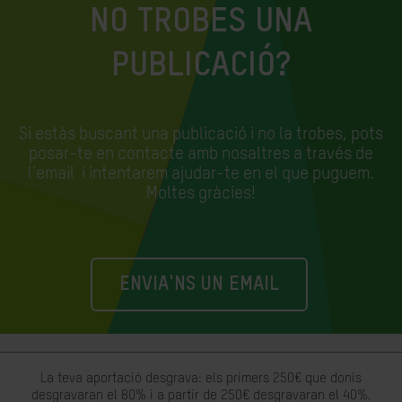
NO TROBES UNA
PUBLICACIÓ?
Si estàs buscant una publicació i no la trobes, pots
posar-te en contacte amb nosaltres a través de
l'email
i intentarem ajudar-te en el que puguem.
Moltes gràcies!
ENVIA'NS UN EMAIL
La teva aportació desgrava: els primers 250€ que donis
desgravaran el 80% i a partir de 250€ desgravaran el 40%.