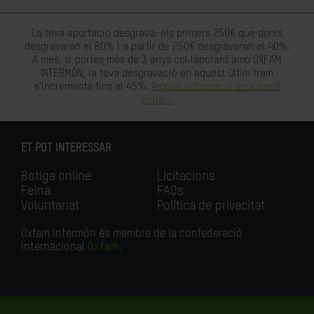
La teva aportació desgrava: els primers 250€ que donis
desgravaran el 80% i a partir de 250€ desgravaran el 40%.
A més, si portes més de 3 anys col·laborant amb OXFAM
INTERMÓN, la teva desgravació en aquest últim tram
s'incrementa fins al 45%.
Amplia informació en aquest
enllaç.
ET POT INTERESSAR
Botiga online
Licitacions
Feina
FAQs
Voluntariat
Política de privacitat
Oxfam Intermón és membre de la confederació
internacional
Oxfam
.