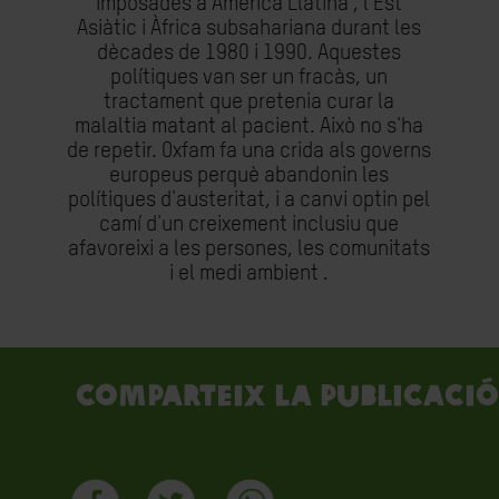
imposades a Amèrica Llatina , l'Est
Asiàtic i Àfrica subsahariana durant les
dècades de 1980 i 1990. Aquestes
polítiques van ser un fracàs, un
tractament que pretenia curar la
malaltia matant al pacient. Això no s'ha
de repetir. Oxfam fa una crida als governs
europeus perquè abandonin les
polítiques d'austeritat, i a canvi optin pel
camí d'un creixement inclusiu que
afavoreixi a les persones, les comunitats
i el medi ambient .
Comparteix la publicació