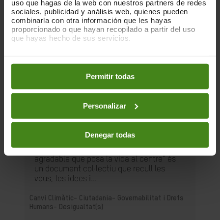
uso que hagas de la web con nuestros partners de redes
sociales, publicidad y análisis web, quienes pueden
combinarla con otra información que les hayas
proporcionado o que hayan recopilado a partir del uso
que hayas hecho de sus servicios.
Puedes obtener más información y modificar tus
preferencias accediendo a nuestra
o
Política de Cookies
en los botones facilitados a continuación:
Permitir todas
15.05.2025
Personalizar
Manifest per a una ciutat verda i
agradable que posa la vida al centre
Denegar todas
Aquest “Manifest per a una ciutat verda i
agradable que posa la vida al centre” és
un document col·lectiu que recull les
veus, les idees i...
Canvi Climàtic-
Ciutadania- Governabilitat i Drets
Humans-
Desigualtat(s)