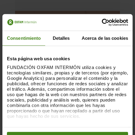
Consentimiento
Detalles
Acerca de las cookies
Esta página web usa cookies
FUNDACIÓN OXFAM INTERMÓN utiliza cookies y
tecnologías similares, propias y de terceros (por ejemplo,
Google Analytics) para personalizar el contenido y la
publicidad, ofrecer funciones de redes sociales y analizar
el tráfico. Además, compartimos información sobre el
uso que hagas de la web con nuestros partners de redes
sociales, publicidad y análisis web, quienes pueden
combinarla con otra información que les hayas
15.05.2025
proporcionado o que hayan recopilado a partir del uso
que hayas hecho de sus servicios.
Manifest per a una ciutat verda i
agradable que posa la vida al centre
Puedes obtener más información y modificar tus
preferencias accediendo a nuestra
o
Política de Cookies