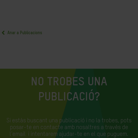
Anar a Publicacions
NO TROBES UNA
PUBLICACIÓ?
Si estàs buscant una publicació i no la trobes, pots
posar-te en contacte amb nosaltres a través de
l'email
i intentarem ajudar-te en el que puguem.