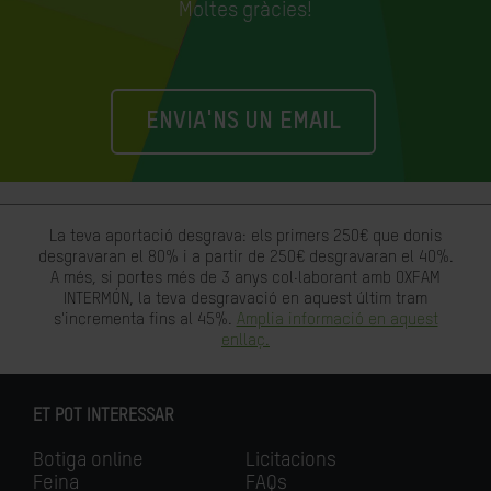
Moltes gràcies!
ENVIA'NS UN EMAIL
La teva aportació desgrava: els primers 250€ que donis
desgravaran el 80% i a partir de 250€ desgravaran el 40%.
A més, si portes més de 3 anys col·laborant amb OXFAM
INTERMÓN, la teva desgravació en aquest últim tram
s'incrementa fins al 45%.
Amplia informació en aquest
enllaç.
ET POT INTERESSAR
Botiga online
Licitacions
Feina
FAQs