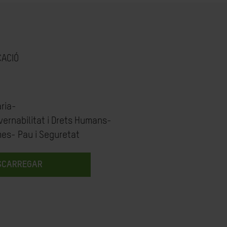
CACIÓ
ria-
vernabilitat i Drets Humans-
mes- Pau i Seguretat
SCARREGAR