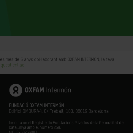
rtes més de 3 anys col·laborant amb OXFAM INTERMÓN, la teva
quest enllaç.
FUNDACIÓ OXFAM INTERMÓN
Edifici DMOURA4. C/ Treball, 100. 08019 Barcelona
Inscrita en el Registre de Fundacions Privades de la Generalitat de
Catalunya amb el número
259.
NIF: G-58236803