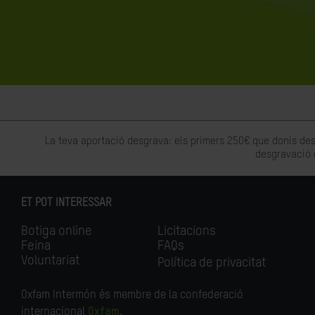
La teva aportació desgrava: els primers 250€ que donis des
desgravació 
ET POT INTERESSAR
Botiga online
Licitacions
Feina
FAQs
Voluntariat
Política de privacitat
Oxfam Intermón és membre de la confederació
internacional
Oxfam
.