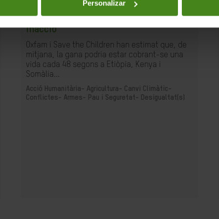
18.05.2022
Personalizar
Un retard perillós 2: el preu de la
inacció
Oxfam i Save the Children han estimat que, de
mitjana, la gana podria estar cobrant-se una
vida cada 48 segons a Etiòpia, Kenya i
Somàlia...
Acció Humanitària-
Agricultura-
Canvi Climàtic-
Conflictes- Armes- Pau i Seguretat-
Desigualtat(s)