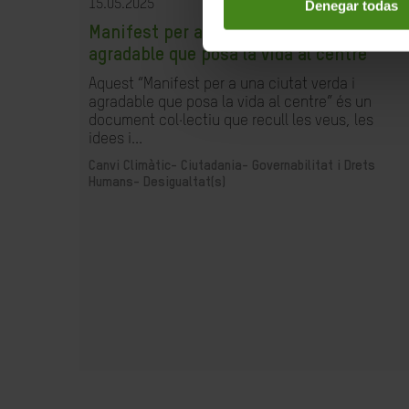
15.05.2025
Denegar todas
Manifest per a una ciutat verda i
agradable que posa la vida al centre
Aquest “Manifest per a una ciutat verda i
agradable que posa la vida al centre” és un
document col·lectiu que recull les veus, les
idees i...
Canvi Climàtic-
Ciutadania- Governabilitat i Drets
Humans-
Desigualtat(s)