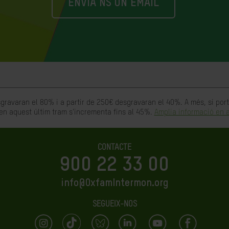
ENVIA'NS UN EMAIL
gravaran el 80% i a partir de 250€ desgravaran el 40%. A més, si po
en aquest últim tram s'incrementa fins al 45%.
Amplia informació en a
CONTACTE
900 22 33 00
info@OxfamIntermon.org
SEGUEIX-NOS