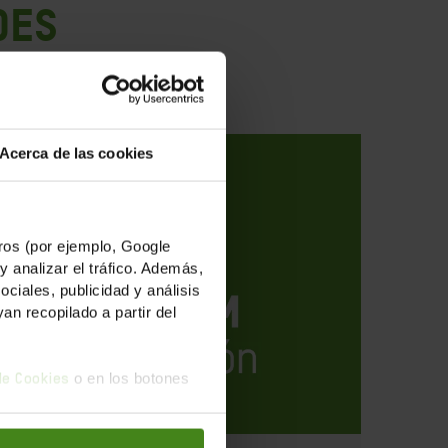
des
Acerca de las cookies
os (por ejemplo, Google
y analizar el tráfico. Además,
iales, publicidad y análisis
n recopilado a partir del
o en los botones
 de Cookies