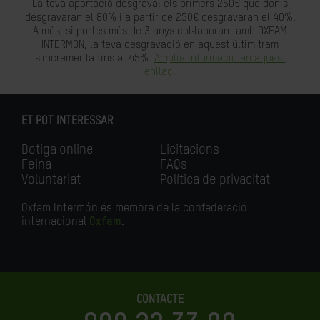
La teva aportació desgrava: els primers 250€ que donis
desgravaran el 80% i a partir de 250€ desgravaran el 40%.
A més, si portes més de 3 anys col·laborant amb OXFAM
INTERMÓN, la teva desgravació en aquest últim tram
s'incrementa fins al 45%.
Amplia informació en aquest
enllaç.
ET POT INTERESSAR
Botiga online
Licitacions
Feina
FAQs
Voluntariat
Política de privacitat
Oxfam Intermón és membre de la confederació
internacional
Oxfam
.
CONTACTE