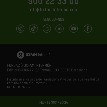
900 22 33 00
info@OxfamIntermon.org
SEGUEIX-NOS
FUNDACIÓ OXFAM INTERMÓN
Edifici DMOURA4. C/ Treball, 100. 08019 Barcelona
Inscrita en el Registre de Fundacions Privades de la Generalitat de
Catalunya amb el número
259.
NIF: G-58236803
FES-TE SOCI/SÒCIA
LA IGUALTAT ÉS EL FUTUR