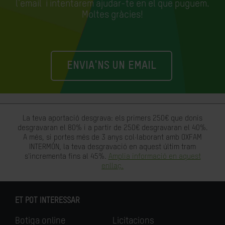
l'email
i intentarem ajudar-te en el que puguem.
Moltes gràcies!
ENVIA'NS UN EMAIL
La teva aportació desgrava: els primers 250€ que donis
desgravaran el 80% i a partir de 250€ desgravaran el 40%.
A més, si portes més de 3 anys col·laborant amb OXFAM
INTERMÓN, la teva desgravació en aquest últim tram
s'incrementa fins al 45%.
Amplia informació en aquest
enllaç.
ET POT INTERESSAR
Botiga online
Licitacions