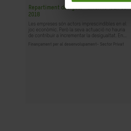
Repartiment desigual - Informe IBEX 35
2018
Les empreses són actors imprescindibles en el
joc econòmic. Però la seva actuació no hauria
de contribuir a incrementar la desigualtat. En...
Finançament per al desenvolupament-
Sector Privat