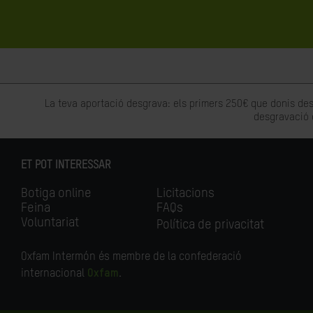
La teva aportació desgrava: els primers 250€ que donis des
desgravació 
ET POT INTERESSAR
Botiga online
Licitacions
Feina
FAQs
Voluntariat
Política de privacitat
Oxfam Intermón és membre de la confederació
internacional
Oxfam
.