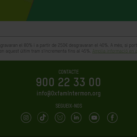
gravaran el 80% i a partir de 250€ desgravaran el 40%. A més, si po
en aquest últim tram s'incrementa fins al 45%.
Amplia informació en a
CONTACTE
900 22 33 00
info@OxfamIntermon.org
SEGUEIX-NOS