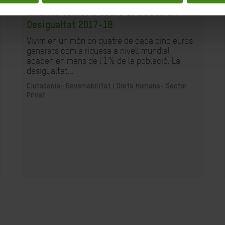
Informe Temàtic sobre el treball en
Desigualtat 2017-18
Vivim en un món on quatre de cada cinc euros
generats com a riquesa a nivell mundial
acaben en mans de l'1% de la població. La
desigualtat...
Ciutadania- Governabilitat i Drets Humans-
Sector
Privat