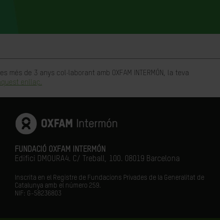
rtes més de 3 anys col·laborant amb OXFAM INTERMÓN, la teva
quest enllaç.
FUNDACIÓ OXFAM INTERMÓN
Edifici DMOURA4. C/ Treball, 100. 08019 Barcelona
Inscrita en el Registre de Fundacions Privades de la Generalitat de
Catalunya amb el número
259.
NIF: G-58236803