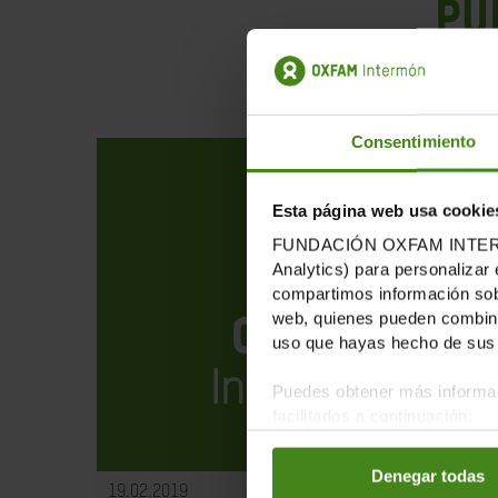
Pu
Consentimiento
Esta página web usa cookie
FUNDACIÓN OXFAM INTERMÓN u
Analytics) para personalizar 
compartimos información sobr
web, quienes pueden combinar
uso que hayas hecho de sus 
Puedes obtener más informac
facilitados a continuación:
Denegar todas
19.02.2019