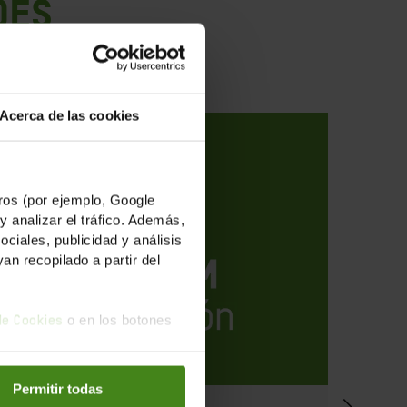
des
Acerca de las cookies
os (por ejemplo, Google
y analizar el tráfico. Además,
iales, publicidad y análisis
n recopilado a partir del
o en los botones
 de Cookies
Permitir todas
13.05.2018
18.12