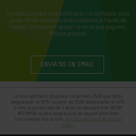
Si estàs buscant una publicació i no la trobes, pots
posar-te en contacte amb nosaltres a través de
l'email
i intentarem ajudar-te en el que puguem.
Moltes gràcies!
ENVIA'NS UN EMAIL
La teva aportació desgrava: els primers 250€ que donis
desgravaran el 80% i a partir de 250€ desgravaran el 40%.
A més, si portes més de 3 anys col·laborant amb OXFAM
INTERMÓN, la teva desgravació en aquest últim tram
s'incrementa fins al 45%.
Amplia informació en aquest
enllaç.