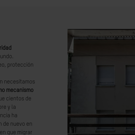
ridad
mundo.
o, protección
y
én necesitamos
omo mecanismo
ue cientos de
re y la
encia ha
n de nuevo en
en que migrar