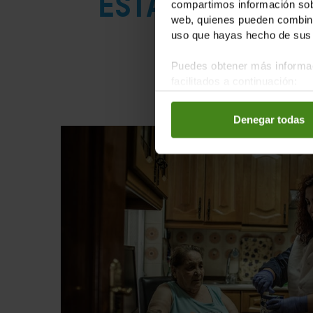
Estas son nue
compartimos información sobr
web, quienes pueden combinar
uso que hayas hecho de sus 
Puedes obtener más informac
facilitados a continuación:
Denegar todas