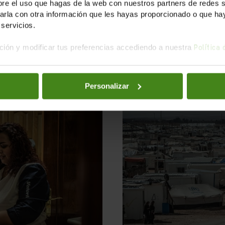
stras propuestas haci
e el uso que hagas de la web con nuestros partners de redes soc
la con otra información que les hayas proporcionado o que haya
políticos:
servicios.
ión y modificar tus preferencias accediendo a nuestra
Política
Personalizar