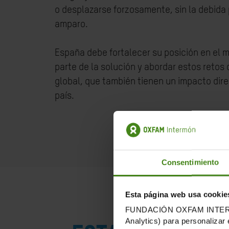
o desplazarse forzosamente, sin la debida
amparo.
España debe fortalecer su posición en el 
parte de la solución y abordar estos retos
global, que también tienen un impacto dir
país.
Consentimiento
Esta página web usa cookie
FUNDACIÓN OXFAM INTERMÓN u
Analytics) para personalizar 