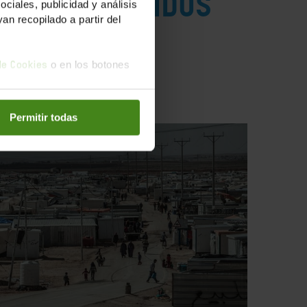
a los partidos
iales, publicidad y análisis
n recopilado a partir del
o en los botones
 de Cookies
Permitir todas