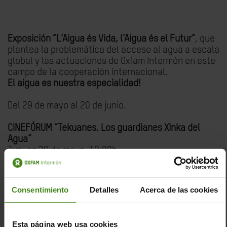
Exposición “L’Aigua és Vida, l’Aigua és el Futur”
, que
plantea la problemática del acceso al agua a escala
global y las actuaciones de Oxfam Intermón en este
campo de la cooperación internacional.
El aigua es nuestra especialidad!
Del 29 de mayo al 20 de junio.
CINEFÓRUM “Tekuanes. Los guardianes Xinka del
Agua”
Jueves 29 de mayo, 19.00h.
(entrada gratuita con inscripción previa. Tel. 93 674
51 95)
Consentimiento
Detalles
Acerca de las cookies
Esta página web usa cookies