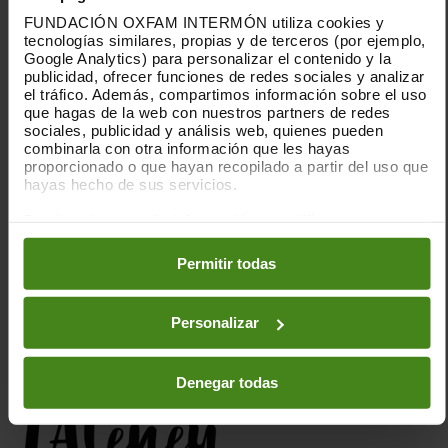
FUNDACIÓN OXFAM INTERMÓN utiliza cookies y
tecnologías similares, propias y de terceros (por ejemplo,
Google Analytics) para personalizar el contenido y la
publicidad, ofrecer funciones de redes sociales y analizar
el tráfico. Además, compartimos información sobre el uso
que hagas de la web con nuestros partners de redes
sociales, publicidad y análisis web, quienes pueden
combinarla con otra información que les hayas
proporcionado o que hayan recopilado a partir del uso que
Se proyectará el documental “Tekuanes, guardianes
hayas hecho de sus servicios.
Xinka del agua”, película de 62’ producia por la
Puedes obtener más información y modificar tus
Caravana Mesoamericana del Agua
con el apoyo de
preferencias accediendo a nuestra
o
Política de Cookies
Oxfam, que trata las temáticas del agua, el
en los botones facilitados a continuación:
Permitir todas
impacto extractivista de algunas empresas
transnacionales, las y los defensores de los
derechos y las culturas de los puebles originarios.
Personalizar
COLABORA:
Denegar todas