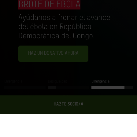
BROTE DE ÉBOLA
Ayúdanos a frenar el avance
del ébola en República
Democrática del Congo.
HAZ UN DONATIVO AHORA
Emergencia
Desigualdad
Emergencia
Acuerdo UE-Israel
HAZTE SOCIO/A
Ahora en Oxfam Intermón