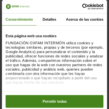
Este año, y después de dos sin poder hacerlo, pero
en los que hemos podido continuar contando con
vuestro apoyo,
volvemos con nuestro CONCIERTO DE
NAVIDAD el próximo 27 de enero, a las 20.30 h., en el
Consentimiento
Detalles
Acerca de las cookies
Auditorio del Espai Cultura, en el Carrer d’en Font 25
.
Ahora que estamos aprendiendo a preocuparnos
Esta página web usa cookies
aquí por los recursos que dábamos por sentados, no
FUNDACIÓN OXFAM INTERMÓN utiliza cookies y
podemos olvidar que la mitad más pobre del
tecnologías similares, propias y de terceros (por ejemplo,
planeta,
los menos responsables del cambio
Google Analytics) para personalizar el contenido y la
publicidad, ofrecer funciones de redes sociales y analizar
climático,
las personas
más vulnerables
son
el tráfico. Además, compartimos información sobre el
precisamente
quienes más reciben las
uso que hagas de la web con nuestros partners de redes
consecuencias
.
sociales, publicidad y análisis web, quienes pueden
combinarla con otra información que les hayas
proporcionado o que hayan recopilado a partir del uso
Más de 21 millones de personas en Somalia, Kenia,
que hayas hecho de sus servicios.
Etiopía y Sudán del Sur sufren
inseguridad
alimentaria grave
y muchas más necesitan
Puedes obtener más información y modificar tus
asistencia humanitaria urgente. Los fenómenos
preferencias accediendo a nuestra
o
Política de Cookies
meteorológicos extremos están provocando
sequías
en los botones facilitados a continuación:
Permitir todas
e inundaciones
. Estos extremos climáticos y los