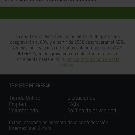
Tu aportación desgrava: los primeros 250€ que dones
desgravarán el 80% y a partir de 250€ desgravarán el 40%.
Además, si llevas más de 3 años colaborando con OXFAM
INTERMÓN, tu desgravación en este último tramo se
incrementa hasta el 45%.
Amplia información en este
enlace.
TE PUEDE INTERESAR
Tienda Online
Licitaciones
Empleo
FAQs
Voluntariado
Política de privacidad
Oxfam Intermón es miembro de la confederación
internacional
Oxfam
.