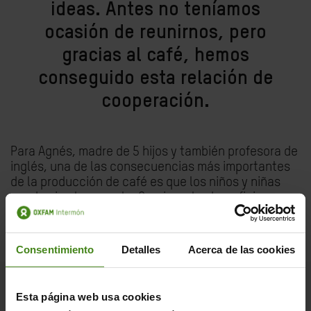
ideas. Antes no teníamos
ocasión de reunirnos, pero
gracias al café, hemos
conseguido esta relación de
cooperación.
Para Agnés, madre de 5 hijos y también profesora de
inglés, una de las consecuencias más importantes
de la producción de café es que los niños y niñas
puedan ir a la escuela. Gracias a los beneficios
obtenidos, los hijos se escolarizan en internados
donde pueden centrarse únicamente en aprender
sin distraerse con las tareas de casa.
Consentimiento
Detalles
Acerca de las cookies
Esta página web usa cookies
ACPCU es una cooperativa de