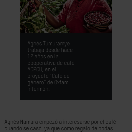
Agnés Tumuramye
trabaja desde hace
12 años en la
cooperativa de café
ACPCU, en el
proyecto ”Café de
género” de Oxfam
Intermón.
Agnés Namara empezó a interesarse por el café
cuando se casó, ya que como regalo de bodas