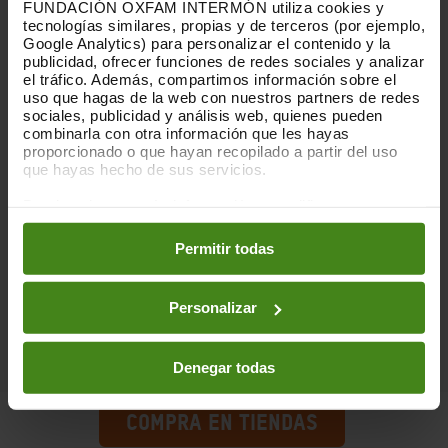
FUNDACIÓN OXFAM INTERMÓN utiliza cookies y
café ubicada en la zona de
tecnologías similares, propias y de terceros (por ejemplo,
Google Analytics) para personalizar el contenido y la
Ankole, al sudoeste de
publicidad, ofrecer funciones de redes sociales y analizar
el tráfico. Además, compartimos información sobre el
Uganda. Junto con la
uso que hagas de la web con nuestros partners de redes
sociales, publicidad y análisis web, quienes pueden
cooperativa de Nicaragua Aldea
combinarla con otra información que les hayas
proporcionado o que hayan recopilado a partir del uso
Global, son los productores de
que hayas hecho de sus servicios.
nuestra gama de cafés, Tierra
Puedes obtener más información y modificar tus
Madre y Tierra Madre Mujer.
preferencias accediendo a nuestra
o
Política de Cookies
en los botones facilitados a continuación:
Permitir todas
ACPCU es una cooperativa que
aglutina 20 cooperativas de
Personalizar
base.
Denegar todas
COMPRA EN TIENDAS