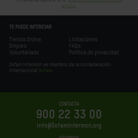
incrementa hasta el 45%.
Amplia información en este
enlace.
TE PUEDE INTERESAR
Tienda Online
Licitaciones
Empleo
FAQs
Voluntariado
Política de privacidad
Oxfam Intermón es miembro de la confederación
internacional
Oxfam
.
CONTACTA
900 22 33 00
info@OxfamIntermon.org