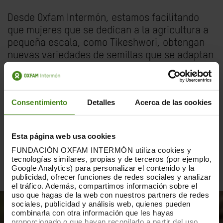
Desde Oxfam Intermón, estamos
facilitando
que mujeres que se dedican a la agricultura a
pequeña escala, como Tikeshwori, obtengan
nuevas variedades de semillas que se adaptan
mejor al cambio climático, y también que
empleen técnicas más eficientes.
“Hemos
aprendido a cultivar en espacios más amplios,
Consentimiento
Detalles
Acerca de las cookies
a nivelar el suelo, a crear pasajes entre las
parcelas y a sembrar en línea. Y ahora
sabemos cuándo hay que regar, agregar
Esta página web usa cookies
fertilizante y desmalezar, entre otras muchas
FUNDACIÓN OXFAM INTERMÓN utiliza cookies y
cosas”, afirma agradecida.
tecnologías similares, propias y de terceros (por ejemplo,
Google Analytics) para personalizar el contenido y la
publicidad, ofrecer funciones de redes sociales y analizar
el tráfico. Además, compartimos información sobre el
uso que hagas de la web con nuestros partners de redes
sociales, publicidad y análisis web, quienes pueden
combinarla con otra información que les hayas
proporcionado o que hayan recopilado a partir del uso