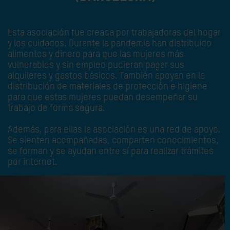
Esta asociación fue creada por trabajadoras del hogar
y los cuidados. Durante la pandemia han distribuido
alimentos y dinero para que las mujeres más
vulnerables y sin empleo pudieran pagar sus
alquileres y gastos básicos. También apoyan en la
distribución de materiales de protección e higiene
para que estas mujeres puedan desempeñar su
trabajo de forma segura.
Además, para ellas la asociación es una red de apoyo.
Se sienten acompañadas, comparten conocimientos,
se forman y se ayudan entre sí para realizar trámites
por internet.