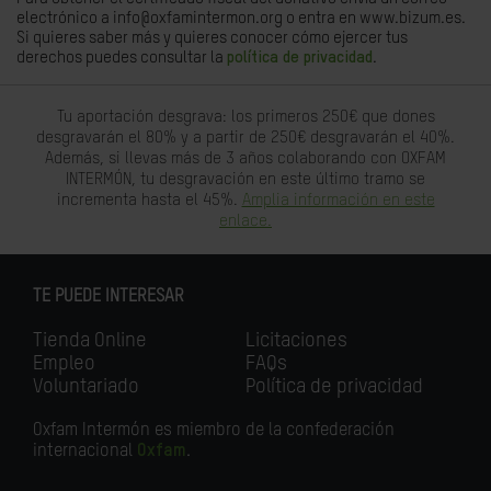
electrónico a info@oxfamintermon.org o entra en www.bizum.es.
Si quieres saber más y quieres conocer cómo ejercer tus
derechos puedes consultar la
política de privacidad
.
Tu aportación desgrava: los primeros 250€ que dones
desgravarán el 80% y a partir de 250€ desgravarán el 40%.
Además, si llevas más de 3 años colaborando con OXFAM
INTERMÓN, tu desgravación en este último tramo se
incrementa hasta el 45%.
Amplia información en este
enlace.
TE PUEDE INTERESAR
Tienda Online
Licitaciones
Empleo
FAQs
Voluntariado
Política de privacidad
Oxfam Intermón es miembro de la confederación
internacional
Oxfam
.