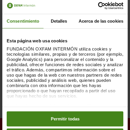
4.300.000
Consentimiento
Detalles
Acerca de las cookies
personas han recibido asistencia
de Oxfam Intermón desde 2015.
Esta página web usa cookies
FUNDACIÓN OXFAM INTERMÓN utiliza cookies y
tecnologías similares, propias y de terceros (por ejemplo,
Google Analytics) para personalizar el contenido y la
4.000.000
publicidad, ofrecer funciones de redes sociales y analizar
el tráfico. Además, compartimos información sobre el
uso que hagas de la web con nuestros partners de redes
sociales, publicidad y análisis web, quienes pueden
combinarla con otra información que les hayas
personas se han visto obligadas a
proporcionado o que hayan recopilado a partir del uso
dejar su hogar desde que comenzó
que hayas hecho de sus servicios.
el conflicto.
Puedes obtener más información y modificar tus
preferencias accediendo a nuestra
o
Política de Cookies
en los botones facilitados a continuación:
Permitir todas