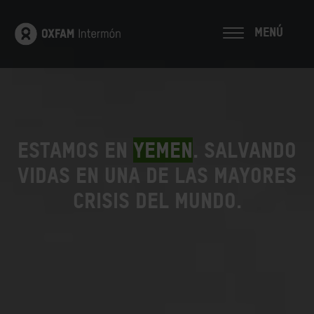
MENÚ
Estamos en
Yemen
. Salvando
vidas en una de las mayores
crisis del mundo.