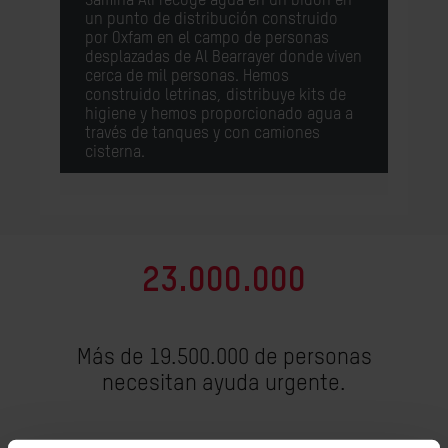
Samiha Ali recoge agua en un bidón en
un punto de distribución construido
por Oxfam en el campo de personas
desplazadas de Al Bearrayer donde viven
cerca de mil personas. Hemos
construido letrinas, distribuye kits de
higiene y hemos proporcionado agua a
través de tanques y con camiones
cisterna.
23.000.000
Más de 19.500.000 de personas
necesitan ayuda urgente.