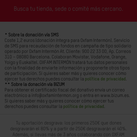
Busca tu tienda, sede o comité más cercano.
* Sobre la donación vía SMS
Coste 1,2 euros (donación íntegra para Oxfam Intermón). Servicio
de SMS para recaudación de fondos en campaña de tipo solidario
operado por Oxfam Intermón At. Cliente: 900 22 33 00, Ap. Correos
310 – 08080 Barcelona. Colaboran Movistar, Vodafone, Orange,
Yoigo y Euskaltel. OXFAM INTERMÓN tratará tus datos personales
con la finalidad de enviarte información y proponerte otros tipos
de participación. Si quieres saber más y quieres conocer cómo
ejercer tus derechos puedes consultar la
política de privacidad
.
** Sobre la donación vía BIZUM
Para obtener el certificado fiscal del donativo envía un correo
electrónico a info@oxfamintermon.org o entra en www.bizum.es.
Si quieres saber más y quieres conocer cómo ejercer tus
derechos puedes consultar la
política de privacidad
.
Tu aportación desgrava: los primeros 250€ que dones
desgravarán el 80% y a partir de 250€ desgravarán el 40%.
Además, si llevas más de 3 años colaborando con OXFAM