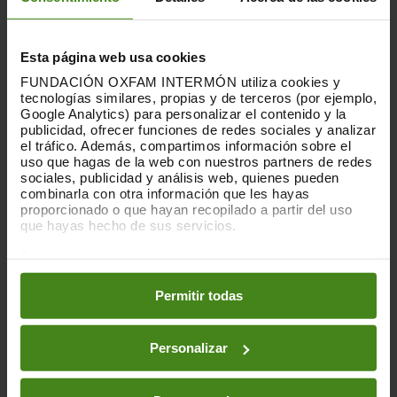
Respondemos a las necesidades
Esta página web usa cookies
más urgentes.
FUNDACIÓN OXFAM INTERMÓN utiliza cookies y
tecnologías similares, propias y de terceros (por ejemplo,
Estamos trabajando junto a
Google Analytics) para personalizar el contenido y la
organizaciones locales para ofrecer
publicidad, ofrecer funciones de redes sociales y analizar
alimentos, agua limpia o albergue a 25.000
el tráfico. Además, compartimos información sobre el
familias.
uso que hagas de la web con nuestros partners de redes
sociales, publicidad y análisis web, quienes pueden
combinarla con otra información que les hayas
proporcionado o que hayan recopilado a partir del uso
que hayas hecho de sus servicios.
1.678
Puedes obtener más información y modificar tus
preferencias accediendo a nuestra
o
Política de Cookies
en los botones facilitados a continuación:
Permitir todas
Se contabilizan 1.678 personas
fallecidas y más de 12.000
heridas
Personalizar
Y las pérdidas materiales son