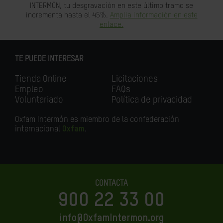
INTERMÓN, tu desgravación en este último tramo se
incrementa hasta el 45%.
Amplia información en este
enlace.
TE PUEDE INTERESAR
Tienda Online
Licitaciones
Empleo
FAQs
Voluntariado
Política de privacidad
Oxfam Intermón es miembro de la confederación
internacional
Oxfam
.
CONTACTA
900 22 33 00
info@OxfamIntermon.org