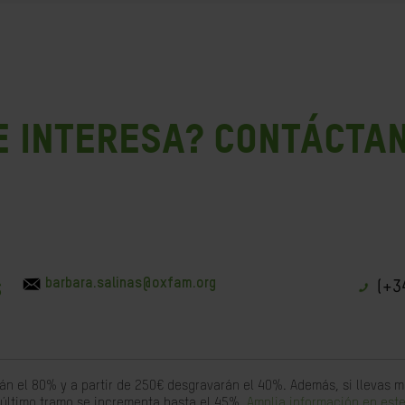
E INTERESA? CONTÁCTA
barbara.salinas@oxfam.org
(+3
S
án el 80% y a partir de 250€ desgravarán el 40%. Además, si llevas
 último tramo se incrementa hasta el 45%.
Amplia información en este