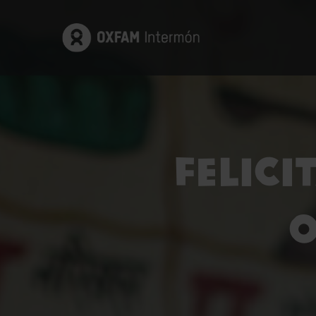
Felici
O