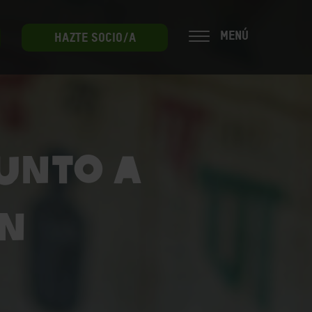
MENÚ
HAZTE SOCIO/A
junto a
ón