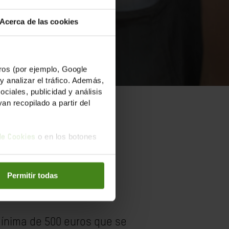
Acerca de las cookies
os (por ejemplo, Google
y analizar el tráfico. Además,
iales, publicidad y análisis
n recopilado a partir del
uma
o en los botones
 de Cookies
 en
Permitir todas
mínima de 500 euros que se