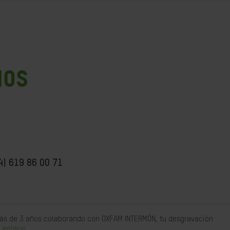
NOS
4) 619 86 00 71
 más de 3 años colaborando con OXFAM INTERMÓN, tu desgravación
 enlace.