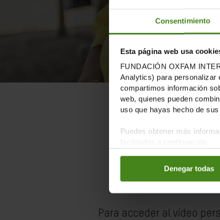
Consentimiento
Esta página web usa cookie
FUNDACIÓN OXFAM INTERMÓN u
Analytics) para personalizar 
compartimos información sobr
web, quienes pueden combinar
uso que hayas hecho de sus 
El
Puedes obtener más informac
facilitados a continuación:
pa
Denegar todas
Para acceder al vídeo per