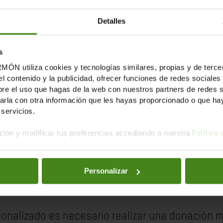
Detalles
s
tiliza cookies y tecnologías similares, propias y de tercer
el contenido y la publicidad, ofrecer funciones de redes sociales 
e el uso que hagas de la web con nuestros partners de redes soc
la con otra información que les hayas proporcionado o que haya
servicios.
 apoyo de tu empresa s
ión y modificar tus preferencias accediendo a nuestra
Política
ra construir un futuro
Personalizar
igualdad
sonalizado es necesario realizar una donación 