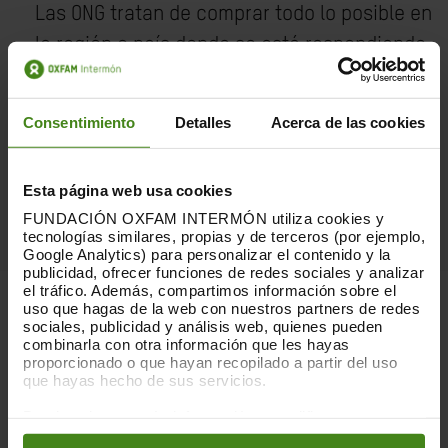
Las ONG tratan de comprar todo lo posible en
la región o país donde se está respondiendo
a una emergencia. También reparten bonos
o dinero que sirven para que las personas
Consentimiento
Detalles
Acerca de las cookies
afectadas compren en los pequeños
negocios locales. Esto supone un impulso
Esta página web usa cookies
clave para la economía local.
FUNDACIÓN OXFAM INTERMÓN utiliza cookies y
tecnologías similares, propias y de terceros (por ejemplo,
Google Analytics) para personalizar el contenido y la
publicidad, ofrecer funciones de redes sociales y analizar
el tráfico. Además, compartimos información sobre el
uso que hagas de la web con nuestros partners de redes
sociales, publicidad y análisis web, quienes pueden
¿Qué opciones hay para
combinarla con otra información que les hayas
hacer un donativo?
proporcionado o que hayan recopilado a partir del uso
que hayas hecho de sus servicios.
Puedes obtener más información y modificar tus
preferencias accediendo a nuestra
o
Política de Cookies