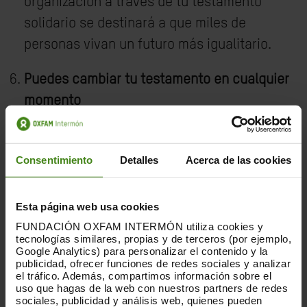
organización a través de tu testamento
solidario se destinará a que miles de
personas vivan un futuro más igualitario.
Puedes cambiar tu testamento en cualquier
momento
Un testamento refleja tus últimas voluntades
y puedes cambiarlo en cualquier momento si
Consentimiento
Detalles
Acerca de las cookies
así lo deseas. Sólo tendrás que dirigirte a la
notaría y hacer uno nuevo, que incluya las
modificaciones que tú decidas.
Esta página web usa cookies
FUNDACIÓN OXFAM INTERMÓN utiliza cookies y
tecnologías similares, propias y de terceros (por ejemplo,
Un testamento solidario es un acto de
Google Analytics) para personalizar el contenido y la
justicia con las generaciones futuras
publicidad, ofrecer funciones de redes sociales y analizar
el tráfico. Además, compartimos información sobre el
La igualdad es el futuro y destinar una parte
uso que hagas de la web con nuestros partners de redes
sociales, publicidad y análisis web, quienes pueden
de lo que la vida te ha dado a construir un