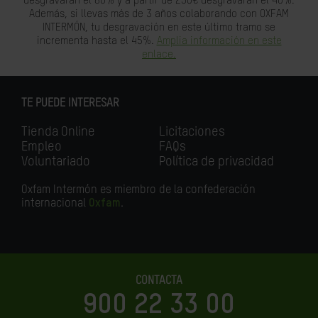
desgravarán el 80% y a partir de 250€ desgravarán el 40%.
Además, si llevas más de 3 años colaborando con OXFAM
INTERMÓN, tu desgravación en este último tramo se
incrementa hasta el 45%.
Amplia información en este
enlace.
TE PUEDE INTERESAR
Tienda Online
Licitaciones
Empleo
FAQs
Voluntariado
Política de privacidad
Oxfam Intermón es miembro de la confederación
internacional
Oxfam
.
CONTACTA
900 22 33 00