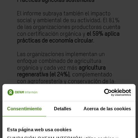
Prácticas agrícolas sostenibles
El informe subraya también el impacto
social y ambiental de su actividad. El 81%
de las organizaciones productoras cuenta
con certificación orgánica y
el 59% aplica
prácticas de economía circular
.
Las organizaciones implementan un
enfoque combinado de agricultura
orgánica y cada vez más
agricultura
regenerativa (el 24%)
, complementado
con agroforestería y conservación de la
biodiversidad.
Asimismo, integran sistemas
agroforestales, gestión sostenible de
Consentimiento
Detalles
Acerca de las cookies
residuos y, en algunos casos, enfoques
biodinámicos, contribuyendo a la
resiliencia de los ecosistemas y a la
Esta página web usa cookies
sostenibilidad a largo plazo de la