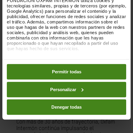
FUNDACIÓN OXFAM INTERMÓN utiliza cookies y
producción agrícola.
tecnologías similares, propias y de terceros (por ejemplo,
Google Analytics) para personalizar el contenido y la
publicidad, ofrecer funciones de redes sociales y analizar
Consumo responsable
el tráfico. Además, compartimos información sobre el
uso que hagas de la web con nuestros partners de redes
En España, la organización estima que
sociales, publicidad y análisis web, quienes pueden
326.664 personas adquirieron productos
combinarla con otra información que les hayas
proporcionado o que hayan recopilado a partir del uso
de comercio justo de la organización
,
que hayas hecho de sus servicios.
reflejando un creciente interés por el
consumo responsable. A ello se suma una
Puedes obtener más información y modificar tus
red de 858 personas voluntarias que
preferencias accediendo a nuestra
o
Política de Cookies
apoyan la actividad en 30 tiendas
en los botones facilitados a continuación:
Permitir todas
distribuidas por el territorio.
La organización mantiene su compromiso
Personalizar
de reducir a la mitad sus emisiones en
2030 y ser una
organización Net Zero en
Denegar todas
2045
.
Con más de 30 años de trayectoria, Oxfam
Intermón continúa impulsando el