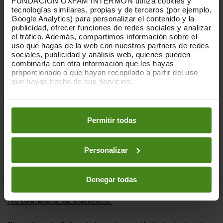
FUNDACIÓN OXFAM INTERMÓN utiliza cookies y
evacuaciones más grandes y peligrosas
tecnologías similares, propias y de terceros (por ejemplo,
hasta la fecha, y sería totalmente
Google Analytics) para personalizar el contenido y la
catastrófico.
publicidad, ofrecer funciones de redes sociales y analizar
el tráfico. Además, compartimos información sobre el
uso que hagas de la web con nuestros partners de redes
Los países con capacidad y poder deben
sociales, publicidad y análisis web, quienes pueden
actuar para detener esta atrocidad
,
combinarla con otra información que les hayas
utilizando todas las herramientas
proporcionado o que hayan recopilado a partir del uso
diplomáticas, legales y económicas a su
que hayas hecho de sus servicios.
disposición. La historia no será benévola
Puedes obtener más información y modificar tus
con quienes optaron por el silencio ante
preferencias accediendo a nuestra
o
Política de Cookies
la destrucción de Gaza.
en los botones facilitados a continuación:
Permitir todas
Personalizar
Denegar todas
Notas para la edición: