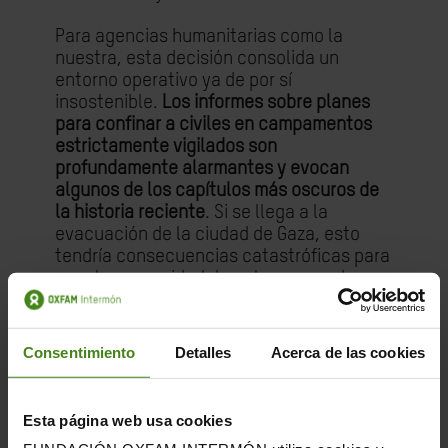
Para agencias humanitarias como la
nuestra, esta decisión consolida un
entorno operativo ya de por sí
insostenible.
Los informes sobre planes
para confinar a civiles en campamentos
estrictamente vigilados son
profundamente alarmantes y evocan
algunos de los capítulos más oscuros de
la historia reciente
. Si se llega a la
evacuación de la ciudad de Gaza, esto
tendría consecuencias catastróficas para
nuestra capacidad de entregar ayuda y
para nuestro personal, que en su gran
mayoría vive y trabaja allí.
Consentimiento
Detalles
Acerca de las cookies
Se estima que hasta un millón de
personas aún permanecen en la ciudad de
Gaza. Cualquier intento de desalojarlas
Esta página web usa cookies
por la fuerza constituiría una de las