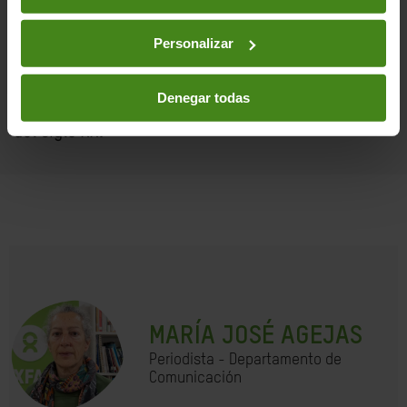
Personalizar
Oxfam Intermón mantiene una
campaña
para exigir
un alto el fuego inmediato en Gaza.
Denegar todas
Oxfam Intermón trabaja en Gaza desde los años 50
del siglo XX.
MARÍA JOSÉ AGEJAS
Periodista - Departamento de
Comunicación