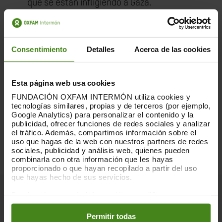
que se están infligiendo a Gaza.
El mundo observa de cerca al Consejo de
Seguridad y exige que sea quien lidere la
iniciativa para poner fin a esta brutal
Consentimiento
Detalles
Acerca de las cookies
guerra. Seguimos instando a un alto el
fuego inmediato, pedimos la liberación de
todos los rehenes y que Israel restablezca
Esta página web usa cookies
plenamente la ayuda humanitaria y los
FUNDACIÓN OXFAM INTERMÓN utiliza cookies y
servicios básicos que se necesitan con
tecnologías similares, propias y de terceros (por ejemplo,
urgencia en toda la Franja de Gaza.
Google Analytics) para personalizar el contenido y la
publicidad, ofrecer funciones de redes sociales y analizar
el tráfico. Además, compartimos información sobre el
uso que hagas de la web con nuestros partners de redes
sociales, publicidad y análisis web, quienes pueden
combinarla con otra información que les hayas
proporcionado o que hayan recopilado a partir del uso
que hayas hecho de sus servicios.
Puedes obtener más información y modificar tus
Notas para la edición:
preferencias accediendo a nuestra
o
Política de Cookies
en los botones facilitados a continuación:
Permitir todas