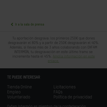
Ir a la sala de prensa
Tu aportación desgrava: los primeros 250€ que dones
desgravarán el 80% y a partir de 250€ desgravarán el 40%.
Además, si llevas más de 3 años colaborando con OXFAM
INTERMÓN, tu desgravación en este último tramo se
incrementa hasta el 45%.
Amplia información en este
enlace.
TE PUEDE INTERESAR
Tienda Online
Licitaciones
Empleo
FAQs
Voluntariado
Política de privacidad
Oxfam Intermón es miembro de la confederación