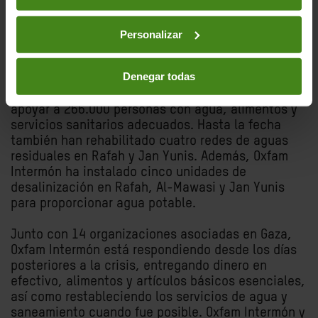
Portavoces disponibles.
Oxfam Intermón tiene actualmente tiene 22
Personalizar
integrantes de su equipo dentro de Gaza (incluidas
7 personas en la ciudad de Rafah), que están
Denegar todas
trabajando estrechamente con las organizaciones
sociales aliadas junto a las que han logrado
apoyar a 266.000 personas con agua, alimentos y
servicios sanitarios adecuados. Hasta la fecha
también han rehabilitado cuatro redes de aguas
residuales en Rafah y Jan Yunis. Además, Oxfam
Intermón ha instalado cinco unidades de
desalinización en Rafah, Al-Mawasi y Jan Yunis
para proporcionar agua potable.
Junto con 14 organizaciones asociadas en Gaza,
Oxfam Intermón está respondiendo desde los días
posteriores a la crisis, entregando dinero en
efectivo, alimentos y artículos básicos esenciales,
así como restableciendo los servicios de agua y
saneamiento cuando fue posible. Oxfam Intermón y