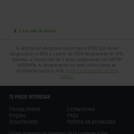
Ir a la sala de prensa
Tu aportación desgrava: los primeros 250€ que dones
desgravarán el 80% y a partir de 250€ desgravarán el 40%.
Además, si llevas más de 3 años colaborando con OXFAM
INTERMÓN, tu desgravación en este último tramo se
incrementa hasta el 45%.
Amplia información en este
enlace.
TE PUEDE INTERESAR
Tienda Online
Licitaciones
Empleo
FAQs
Voluntariado
Política de privacidad