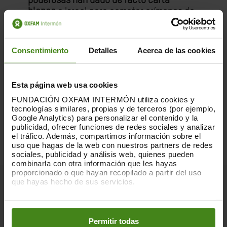
poderosas han dado de facto carta
blanca
a Israel para cometer crímenes de
guerra”, según Cortada.
“
Los líderes de la UE, al igual que el resto
Consentimiento
Detalles
Acerca de las cookies
de los líderes mundiales,
deben dejar de
titubear.
Deben detener el comercio de
armas, suspender el acuerdo de
Esta página web usa cookies
asociación UE-Israel
y presionar aún más
FUNDACIÓN OXFAM INTERMÓN utiliza cookies y
para lograr un alto el fuego inmediato”.
tecnologías similares, propias y de terceros (por ejemplo,
Google Analytics) para personalizar el contenido y la
publicidad, ofrecer funciones de redes sociales y analizar
el tráfico. Además, compartimos información sobre el
uso que hagas de la web con nuestros partners de redes
sociales, publicidad y análisis web, quienes pueden
combinarla con otra información que les hayas
proporcionado o que hayan recopilado a partir del uso
que hayas hecho de sus servicios.
Notas para la edición:
Puedes obtener más información y modificar tus
preferencias accediendo a nuestra
o
Política de Cookies
en los botones facilitados a continuación:
Permitir todas