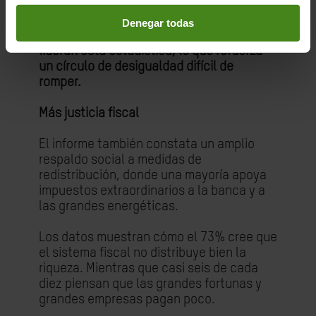
continuar su formación, pero no pudo por
motivos económicos. De nuevo, mujeres,
Denegar todas
jóvenes y personas con menor renta
lideran esta estadística, lo que refuerza
un círculo de desigualdad difícil de
romper.
Más justicia fiscal
El informe también constata un amplio
respaldo social a medidas de
redistribución, donde una mayoría apoya
impuestos extraordinarios a la banca y a
las grandes energéticas.
Los datos muestran cómo el 73% cree que
el sistema fiscal no distribuye bien la
riqueza. Mientras que casi seis de cada
diez piensan que las grandes fortunas y
grandes empresas pagan poco.