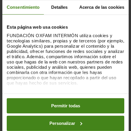
fijo-discontinuo. De este modo, el informe
Consentimiento
Detalles
Acerca de las cookies
muestra que más de una de cada cuatro
personas racializadas no puede costearse
medicamentos por problemas
Esta página web usa cookies
económicos. Y el 60% de las mujeres ha
FUNDACIÓN OXFAM INTERMÓN utiliza cookies y
tenido que reducir su gasto en ocio y
tecnologías similares, propias y de terceros (por ejemplo,
cultura, un porcentaje sensiblemente
Google Analytics) para personalizar el contenido y la
mayor que entre los hombres.
publicidad, ofrecer funciones de redes sociales y analizar
el tráfico. Además, compartimos información sobre el
uso que hagas de la web con nuestros partners de redes
Salud, educación y cuidados: nuevos ejes
sociales, publicidad y análisis web, quienes pueden
de vulnerabilidad
combinarla con otra información que les hayas
proporcionado o que hayan recopilado a partir del uso
El 56% de la población percibe
que hayas hecho de sus servicios.
positivamente su salud física y mental,
Puedes obtener más información y modificar tus
pero las renuncias económicas en salud
preferencias accediendo a nuestra
o
Política de Cookies
son significativas.
Una de cada cuatro
en los botones facilitados a continuación:
Permitir todas
personas deja de ir al dentista por motivos
económicos, y muchas más renuncian a
fisioterapia o tratamientos psicológicos.
Personalizar
En paralelo,
el 52% habría querido