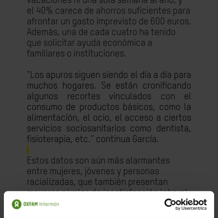
vacaciones ni una sola semana al año, y
el 40% carece de ahorros suficientes para
afrontar un gasto imprevisto de 600 euros.
Además, una de cada cuatro ha tenido
que solicitar ayuda económica a
familiares o instituciones.
“L
os apuros siguen siendo el día a día para
muchos hogares. Se están cronificando
algunos recortes vinculados con el
consumo de productos básicos, como la
alimentación, el ocio, el acceso a ciertos
servicios sociosanitarios como dentista,
fisioterapia, etc.” continua García.
Estos datos son aún más alarmantes
entre mujeres, jóvenes y personas
racializadas, que también presentan
mayores niveles de insatisfacción laboral,
especialmente cuando se encuentran en
situaciones de empleo parcial, temporal o