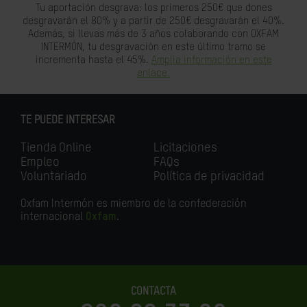
Tu aportación desgrava: los primeros 250€ que dones
desgravarán el 80% y a partir de 250€ desgravarán el 40%.
Además, si llevas más de 3 años colaborando con OXFAM
INTERMÓN, tu desgravación en este último tramo se
incrementa hasta el 45%.
Amplia información en este
enlace.
TE PUEDE INTERESAR
Tienda Online
Licitaciones
Empleo
FAQs
Voluntariado
Política de privacidad
Oxfam Intermón es miembro de la confederación
internacional
Oxfam
.
CONTACTA