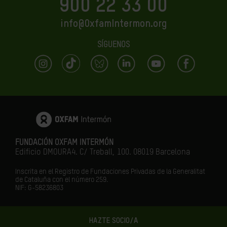
900 22 33 00
info@OxfamIntermon.org
SÍGUENOS
FUNDACIÓN OXFAM INTERMÓN
Edificio DMOURA4. C/ Treball, 100. 08019 Barcelona
Inscrita en el Registro de Fundaciones Privadas de la Generalitat
de Cataluña con el número 259.
NIF: G-58236803
HAZTE SOCIO/A
LA IGUALDAD ES EL FUTURO