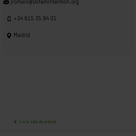
jromero@OxfamIntermon.org
+34 615 35 94 01
Madrid
Ir a la sala de prensa