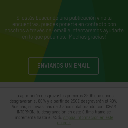
Si estás buscando una publicación y no la
encuentras, puedes ponerte en contacto con
nosotros a través del email e
intentaremos ayudarte
en lo que podamos. ¡Muchas gracias!
ENVIANOS UN EMAIL
Tu aportación desgrava: los primeros 250€ que dones
desgravarán el 80% y a partir de 250€ desgravarán el 40%.
Además, si llevas más de 3 años colaborando con OXFAM
INTERMÓN, tu desgravación en este último tramo se
incrementa hasta el 45%.
Amplia información en este
enlace.