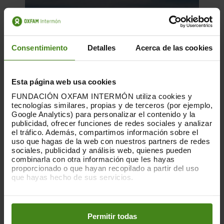
Consentimiento
Detalles
Acerca de las cookies
Esta página web usa cookies
FUNDACIÓN OXFAM INTERMÓN utiliza cookies y
tecnologías similares, propias y de terceros (por ejemplo,
Google Analytics) para personalizar el contenido y la
publicidad, ofrecer funciones de redes sociales y analizar
el tráfico. Además, compartimos información sobre el
uso que hagas de la web con nuestros partners de redes
09.06.2026
sociales, publicidad y análisis web, quienes pueden
Personas, Poder, Beneficios, Planeta
combinarla con otra información que les hayas
proporcionado o que hayan recopilado a partir del uso
que hayas hecho de sus servicios.
Cómo las grandes empresas europeas
alimentan la crisis mundial de
Puedes obtener más información y modificar tus
preferencias accediendo a nuestra
o
desigualdad.
Política de Cookies
en los botones facilitados a continuación:
Permitir todas
Desigualdad(es)-
Sector privado