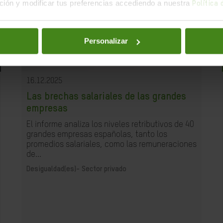
ión y modificar tus preferencias accediendo a nuestra
Política
Personalizar
16.12.2025
Las brechas salariales de las grandes
empresas
El informe analiza los niveles retributivos de 40
grandes empresas españolas, tanto los
promedios salariales, como las remuneraciones
de...
Desigualdad(es)-
Sector privado