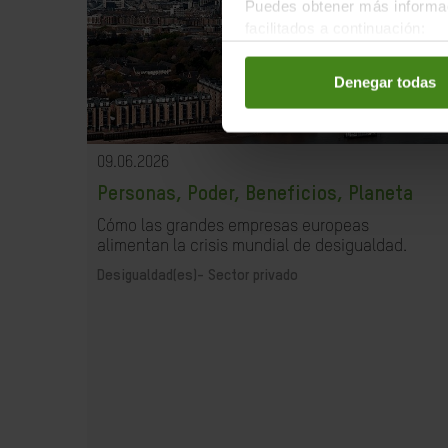
Puedes obtener más informac
facilitados a continuación:
Denegar todas
09.06.2026
Personas, Poder, Beneficios, Planeta
Cómo las grandes empresas europeas
alimentan la crisis mundial de desigualdad.
Desigualdad(es)-
Sector privado