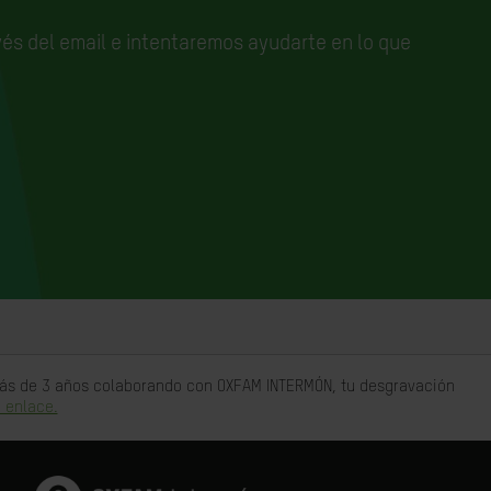
és del email e
intentaremos ayudarte en lo que
 más de 3 años colaborando con OXFAM INTERMÓN, tu desgravación
 enlace.