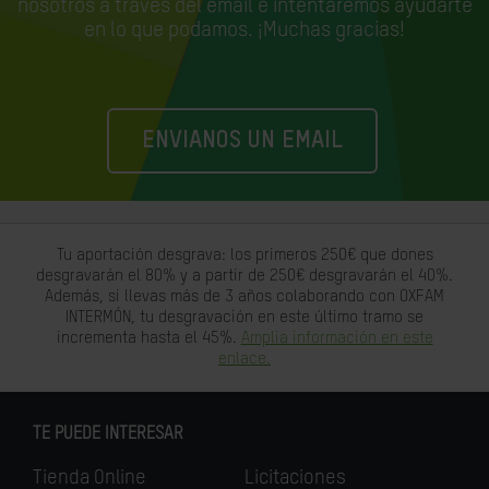
nosotros a través del email e
intentaremos ayudarte
en lo que podamos. ¡Muchas gracias!
ENVIANOS UN EMAIL
Tu aportación desgrava: los primeros 250€ que dones
desgravarán el 80% y a partir de 250€ desgravarán el 40%.
Además, si llevas más de 3 años colaborando con OXFAM
INTERMÓN, tu desgravación en este último tramo se
incrementa hasta el 45%.
Amplia información en este
enlace.
TE PUEDE INTERESAR
Tienda Online
Licitaciones