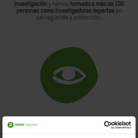
investigación
y hemos
formado a más de 100
personas como investigadoras expertas
en
salvaguardia y protección.
Los sistemas de contratación son ahora más
estrictos y estamos trabajando para
establecer un