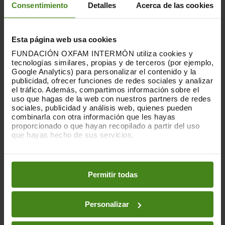
sistema de referencias centralizado
, para evitar que
Consentimiento
Detalles
Acerca de las cookies
personas que se ha demostrado que han cometido
abusos encuentren trabajo en el sector.
Esta página web usa cookies
FUNDACIÓN OXFAM INTERMÓN utiliza cookies y
tecnologías similares, propias y de terceros (por ejemplo,
Google Analytics) para personalizar el contenido y la
publicidad, ofrecer funciones de redes sociales y analizar
el tráfico. Además, compartimos información sobre el
uso que hagas de la web con nuestros partners de redes
sociales, publicidad y análisis web, quienes pueden
combinarla con otra información que les hayas
proporcionado o que hayan recopilado a partir del uso
que hayas hecho de sus servicios.
Puedes obtener más información y modificar tus
preferencias accediendo a nuestra
o
Política de Cookies
en los botones facilitados a continuación:
Permitir todas
En marzo de 2018,
creamos una Comisión
Personalizar
Independiente formada por expertas
internacionales
que nos ayude a mejorar los sistemas