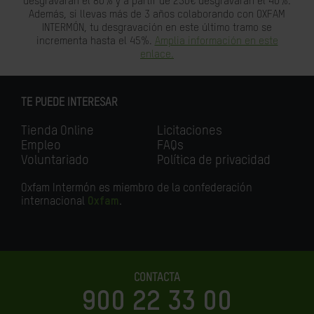
desgravarán el 80% y a partir de 250€ desgravarán el 40%.
Además, si llevas más de 3 años colaborando con OXFAM
INTERMÓN, tu desgravación en este último tramo se
incrementa hasta el 45%.
Amplia información en este
enlace.
TE PUEDE INTERESAR
Tienda Online
Licitaciones
Empleo
FAQs
Voluntariado
Política de privacidad
Oxfam Intermón es miembro de la confederación
internacional
Oxfam
.
CONTACTA
900 22 33 00