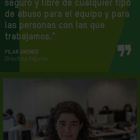
seguro y libre de cualquier tipo
de abuso para el equipo y para
las personas con las que
trabajamos."
PILAR ORENES
Directora Adjunta