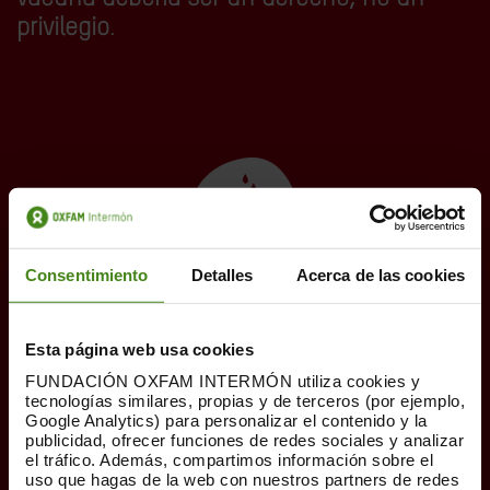
privilegio
.
Consentimiento
Detalles
Acerca de las cookies
Proporcionamos puntos de agua potable
Esta página web usa cookies
T
rabajamos en el abastecimiento de agua potable
FUNDACIÓN OXFAM INTERMÓN utiliza cookies y
teniendo en cuenta la cantidad disponible de la
tecnologías similares, propias y de terceros (por ejemplo,
Google Analytics) para personalizar el contenido y la
misma y asegurando que la calidad del agua sea la
publicidad, ofrecer funciones de redes sociales y analizar
correcta.
el tráfico. Además, compartimos información sobre el
uso que hagas de la web con nuestros partners de redes