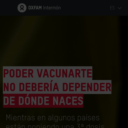
ES
Poder vacunarte
no debería depender
de dónde naces
Mientras en algunos países
están poniendo una 3ª dosis,