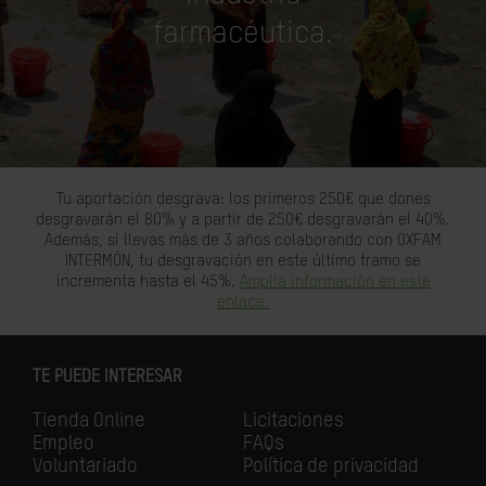
farmacéutica.
Tu aportación desgrava: los primeros 250€ que dones
desgravarán el 80% y a partir de 250€ desgravarán el 40%.
Además, si llevas más de 3 años colaborando con OXFAM
INTERMÓN, tu desgravación en este último tramo se
incrementa hasta el 45%.
Amplia información en este
enlace.
TE PUEDE INTERESAR
Tienda Online
Licitaciones
Empleo
FAQs
Voluntariado
Política de privacidad