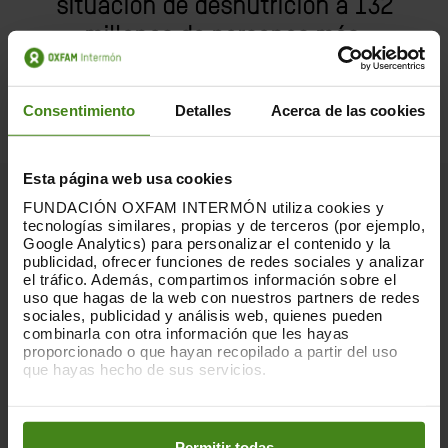
situación de desnutrición a 132
millones de personas más
.
Consentimiento
Detalles
Acerca de las cookies
Esta página web usa cookies
FUNDACIÓN OXFAM INTERMÓN utiliza cookies y
Qué hacemos
tecnologías similares, propias y de terceros (por ejemplo,
Google Analytics) para personalizar el contenido y la
publicidad, ofrecer funciones de redes sociales y analizar
el tráfico. Además, compartimos información sobre el
uso que hagas de la web con nuestros partners de redes
sociales, publicidad y análisis web, quienes pueden
Pertenecemos a la
Alianza People´s
combinarla con otra información que les hayas
proporcionado o que hayan recopilado a partir del uso
Vaccine
, una coalición de
que hayas hecho de sus servicios.
organizaciones y activistas unidas
Puedes obtener más información y modificar tus
con el objetivo común de movilizarse
preferencias accediendo a nuestra
o
Política de Cookies
en los botones facilitados a continuación:
Permitir todas