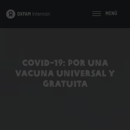
MENÚ
COVID-19: Por una
vacuna universal y
gratuita