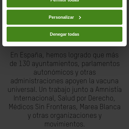
para que haya una vacuna universal
y gratuita.
Personalizar
Denegar todas
En España, hemos logrado que más
de 130 ayuntamientos, parlamentos
autonómicos y otras
administraciones apoyen la vacuna
universal. Un trabajo junto a Amnistía
Internacional, Salud por Derecho,
Médicos Sin Fronteras, Marea Blanca
y otras organizaciones y
movimientos.