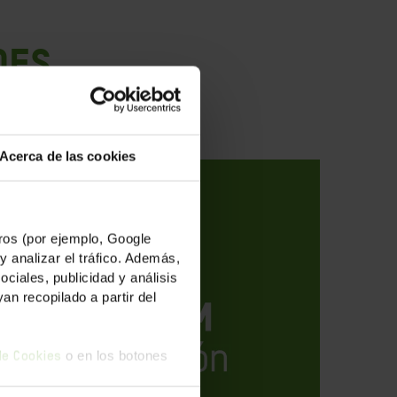
des
Acerca de las cookies
os (por ejemplo, Google
y analizar el tráfico. Además,
iales, publicidad y análisis
n recopilado a partir del
o en los botones
 de Cookies