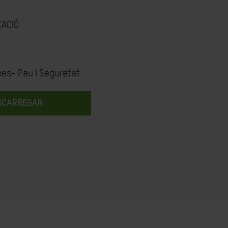
CACIÓ
mes- Pau i Seguretat
SCARREGAR