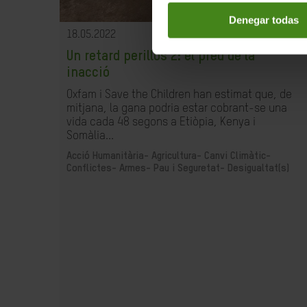
Denegar todas
18.05.2022
Un retard perillós 2: el preu de la
inacció
Oxfam i Save the Children han estimat que, de
mitjana, la gana podria estar cobrant-se una
vida cada 48 segons a Etiòpia, Kenya i
Somàlia...
Acció Humanitària-
Agricultura-
Canvi Climàtic-
Conflictes- Armes- Pau i Seguretat-
Desigualtat(s)