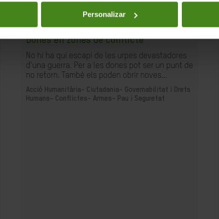
Personalizar
04.03.2019
Dones en zones de conflicte
No hi ha qui escapi de les urpes devastadores
d'una guerra. Per a les dones pot ser un punt de
no retorn. També els poden obrir noves...
Acció Humanitària-
Ciutadania- Governabilitat i Drets
Humans-
Conflictes- Armes- Pau i Seguretat