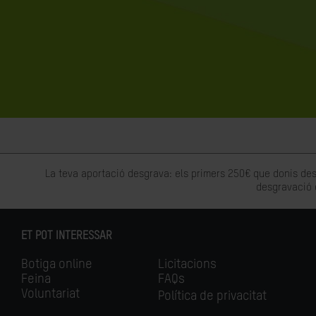
La teva aportació desgrava: els primers 250€ que donis des
desgravació 
ET POT INTERESSAR
Botiga online
Licitacions
Feina
FAQs
Voluntariat
Política de privacitat