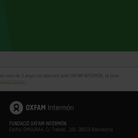
rtes més de 3 anys col·laborant amb OXFAM INTERMÓN, la teva
quest enllaç.
FUNDACIÓ OXFAM INTERMÓN
Edifici DMOURA4. C/ Treball, 100. 08019 Barcelona