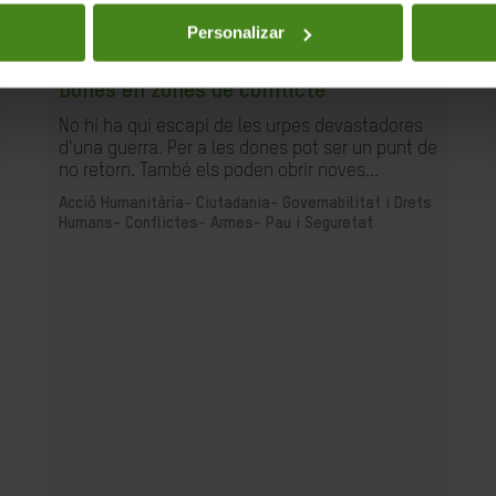
Personalizar
04.03.2019
Dones en zones de conflicte
No hi ha qui escapi de les urpes devastadores
d'una guerra. Per a les dones pot ser un punt de
no retorn. També els poden obrir noves...
Acció Humanitària-
Ciutadania- Governabilitat i Drets
Humans-
Conflictes- Armes- Pau i Seguretat