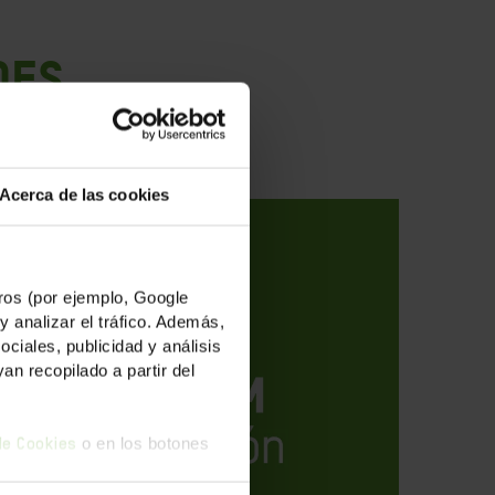
des
Acerca de las cookies
os (por ejemplo, Google
y analizar el tráfico. Además,
iales, publicidad y análisis
n recopilado a partir del
o en los botones
 de Cookies