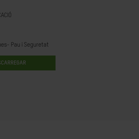
CACIÓ
mes- Pau i Seguretat
SCARREGAR