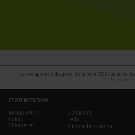
La teva aportació desgrava: els primers 250€ que donis des
desgravació 
ET POT INTERESSAR
Botiga online
Licitacions
Feina
FAQs
Voluntariat
Política de privacitat