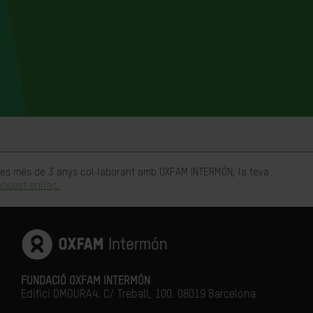
rtes més de 3 anys col·laborant amb OXFAM INTERMÓN, la teva
quest enllaç.
FUNDACIÓ OXFAM INTERMÓN
Edifici DMOURA4. C/ Treball, 100. 08019 Barcelona