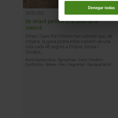
Denegar todas
18.05.2022
Un retard perillós 2: el preu de la
inacció
Oxfam i Save the Children han estimat que, de
mitjana, la gana podria estar cobrant-se una
vida cada 48 segons a Etiòpia, Kenya i
Somàlia...
Acció Humanitària-
Agricultura-
Canvi Climàtic-
Conflictes- Armes- Pau i Seguretat-
Desigualtat(s)