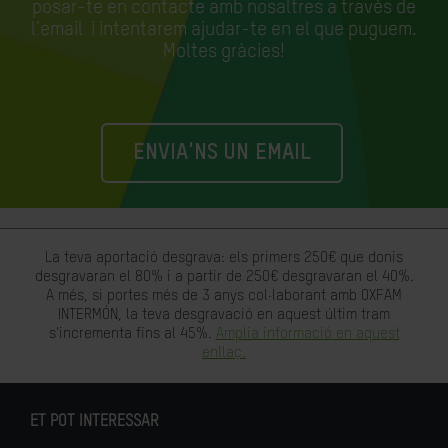
posar-te en contacte amb nosaltres a través de
l'email
i intentarem ajudar-te en el que puguem.
Moltes gràcies!
ENVIA'NS UN EMAIL
La teva aportació desgrava: els primers 250€ que donis
desgravaran el 80% i a partir de 250€ desgravaran el 40%.
A més, si portes més de 3 anys col·laborant amb OXFAM
INTERMÓN, la teva desgravació en aquest últim tram
s'incrementa fins al 45%.
Amplia informació en aquest
enllaç.
ET POT INTERESSAR