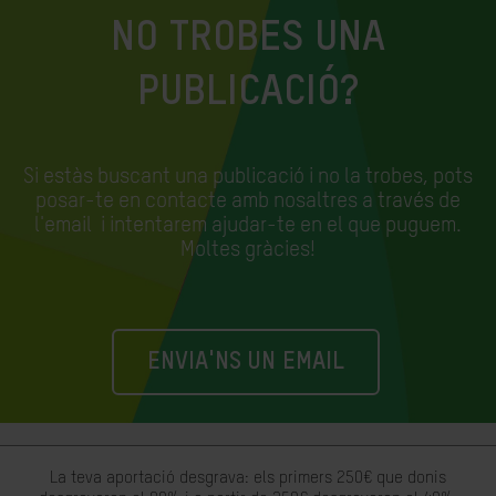
NO TROBES UNA
PUBLICACIÓ?
Si estàs buscant una publicació i no la trobes, pots
posar-te en contacte amb nosaltres a través de
l'email
i intentarem ajudar-te en el que puguem.
Moltes gràcies!
ENVIA'NS UN EMAIL
La teva aportació desgrava: els primers 250€ que donis