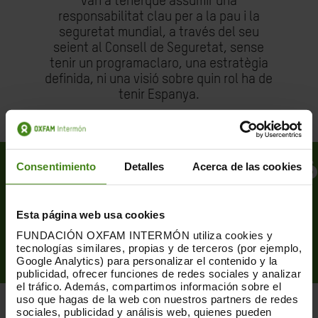
van a tenerque assumir una
responsabilitat clau per a la pau i la
seguretat mundial, a través del seu
seient al Consell de Seguretat, sense
tenir un programaclaro, una estratègia
definida, ni una visió sobre quin rol ha de
tenir Espanya.
Comparteix la publicació
Consentimiento
Detalles
Acerca de las cookies
Esta página web usa cookies
FUNDACIÓN OXFAM INTERMÓN utiliza cookies y
tecnologías similares, propias y de terceros (por ejemplo,
Google Analytics) para personalizar el contenido y la
publicidad, ofrecer funciones de redes sociales y analizar
el tráfico. Además, compartimos información sobre el
uso que hagas de la web con nuestros partners de redes
sociales, publicidad y análisis web, quienes pueden