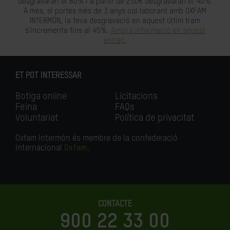
desgravaran el 80% i a partir de 250€ desgravaran el 40%.
A més, si portes més de 3 anys col·laborant amb OXFAM
INTERMÓN, la teva desgravació en aquest últim tram
s'incrementa fins al 45%.
Amplia informació en aquest
enllaç.
ET POT INTERESSAR
Botiga online
Licitacions
Feina
FAQs
Voluntariat
Política de privacitat
Oxfam Intermón és membre de la confederació
internacional
Oxfam
.
CONTACTE
900 22 33 00