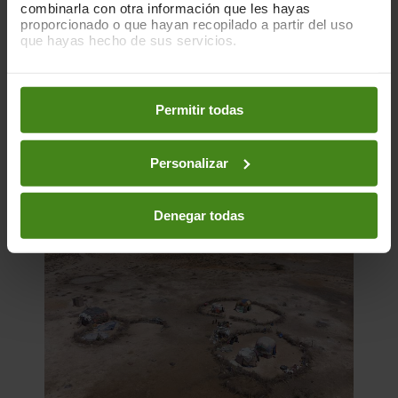
combinarla con otra información que les hayas
proporcionado o que hayan recopilado a partir del uso
que hayas hecho de sus servicios.
Publicacions Relacionades
Puedes obtener más información y modificar tus
preferencias accediendo a nuestra
o
Política de Cookies
en los botones facilitados a continuación:
Permitir todas
Personalizar
Denegar todas