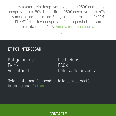
La teva aportació desgrava: els primers 250€ que donis
desgravaran el 80% i a partir de 250€ desgravaran el 40%.
A més, si portes més de 3 anys col·laborant amb OXFAM
INTERMÓN, la teva desgravació en aquest últim tram
s'incrementa fins al 45%.
Amplia informació en aquest
enllaç.
ET POT INTERESSAR
Botiga online
Licitacions
Feina
FAQs
Voluntariat
Política de privacitat
Oxfam Intermón és membre de la confederació
internacional
Oxfam
.
CONTACTE