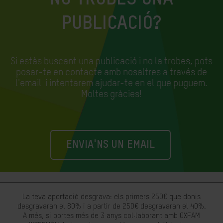
PUBLICACIÓ?
Si estàs buscant una publicació i no la trobes, pots
posar-te en contacte amb nosaltres a través de
l'email
i intentarem ajudar-te en el que puguem.
Moltes gràcies!
ENVIA'NS UN EMAIL
La teva aportació desgrava: els primers 250€ que donis
desgravaran el 80% i a partir de 250€ desgravaran el 40%.
A més, si portes més de 3 anys col·laborant amb OXFAM