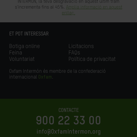
INTERMÓN, la teva desgravació en aquest últim tram
s'incrementa fins al 45%.
Amplia informació en aquest
enllaç.
ET POT INTERESSAR
Botiga online
Licitacions
Feina
FAQs
Voluntariat
Política de privacitat
Oxfam Intermón és membre de la confederació
internacional
Oxfam
.
CONTACTE
900 22 33 00
info@OxfamIntermon.org