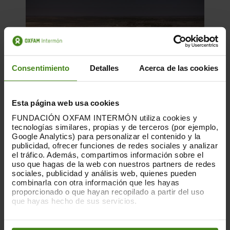
Consentimiento
Detalles
Acerca de las cookies
Esta página web usa cookies
FUNDACIÓN OXFAM INTERMÓN utiliza cookies y
tecnologías similares, propias y de terceros (por ejemplo,
Google Analytics) para personalizar el contenido y la
publicidad, ofrecer funciones de redes sociales y analizar
el tráfico. Además, compartimos información sobre el
uso que hagas de la web con nuestros partners de redes
18.05.2022
sociales, publicidad y análisis web, quienes pueden
combinarla con otra información que les hayas
Un retard perillós 2: el preu de la
proporcionado o que hayan recopilado a partir del uso
inacció
que hayas hecho de sus servicios.
Puedes obtener más información y modificar tus
Oxfam i Save the Children han estimat que,
preferencias accediendo a nuestra
o
Política de Cookies