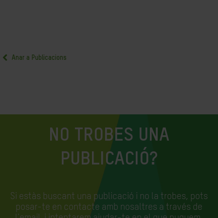
Anar a Publicacions
NO TROBES UNA
PUBLICACIÓ?
Si estàs buscant una publicació i no la trobes, pots
posar-te en contacte amb nosaltres a través de
l'email
i intentarem ajudar-te en el que puguem.