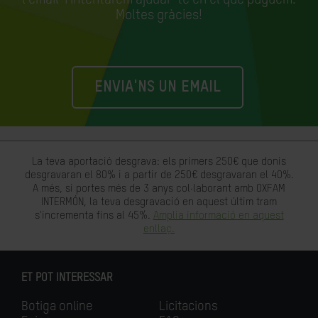
Moltes gràcies!
ENVIA'NS UN EMAIL
La teva aportació desgrava: els primers 250€ que donis
desgravaran el 80% i a partir de 250€ desgravaran el 40%.
A més, si portes més de 3 anys col·laborant amb OXFAM
INTERMÓN, la teva desgravació en aquest últim tram
s'incrementa fins al 45%.
Amplia informació en aquest
enllaç.
ET POT INTERESSAR
Botiga online
Licitacions