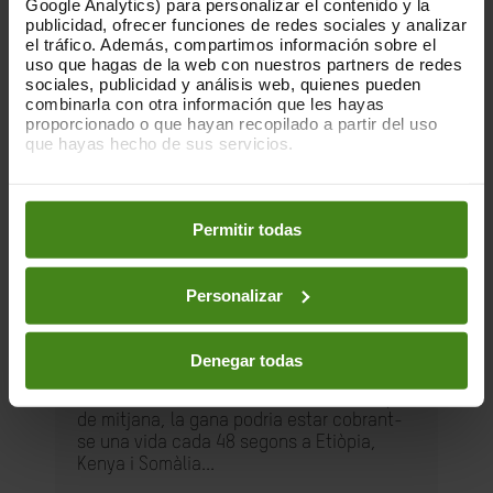
Google Analytics) para personalizar el contenido y la
publicidad, ofrecer funciones de redes sociales y analizar
el tráfico. Además, compartimos información sobre el
uso que hagas de la web con nuestros partners de redes
sociales, publicidad y análisis web, quienes pueden
combinarla con otra información que les hayas
proporcionado o que hayan recopilado a partir del uso
que hayas hecho de sus servicios.
Puedes obtener más información y modificar tus
preferencias accediendo a nuestra
o
Política de Cookies
en los botones facilitados a continuación:
Permitir todas
18.05.2022
Personalizar
Un retard perillós 2: el preu de la
inacció
Denegar todas
Oxfam i Save the Children han estimat que,
de mitjana, la gana podria estar cobrant-
se una vida cada 48 segons a Etiòpia,
Kenya i Somàlia...