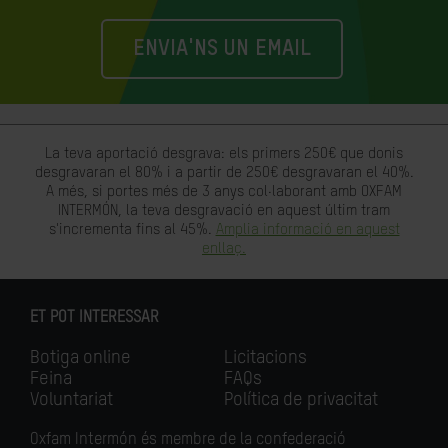
ENVIA'NS UN EMAIL
La teva aportació desgrava: els primers 250€ que donis
desgravaran el 80% i a partir de 250€ desgravaran el 40%.
A més, si portes més de 3 anys col·laborant amb OXFAM
INTERMÓN, la teva desgravació en aquest últim tram
s'incrementa fins al 45%.
Amplia informació en aquest
enllaç.
ET POT INTERESSAR
Botiga online
Licitacions
Feina
FAQs
Voluntariat
Política de privacitat
Oxfam Intermón és membre de la confederació