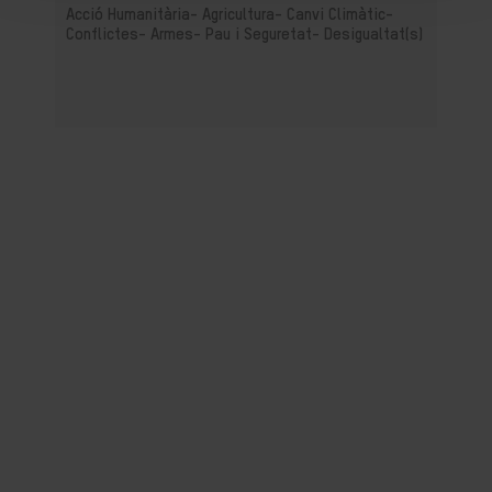
Acció Humanitària-
Agricultura-
Canvi Climàtic-
Conflictes- Armes- Pau i Seguretat-
Desigualtat(s)