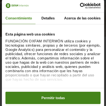
Consentimiento
Detalles
Acerca de las cookies
Esta página web usa cookies
FUNDACIÓN OXFAM INTERMÓN utiliza cookies y
tecnologías similares, propias y de terceros (por ejemplo,
La desigualdad en España
Google Analytics) para personalizar el contenido y la
publicidad, ofrecer funciones de redes sociales y analizar
el tráfico. Además, compartimos información sobre el
uso que hagas de la web con nuestros partners de redes
En España,
la crisis ha destapado la incapacidad de
sociales, publicidad y análisis web, quienes pueden
nuestro sistema de protección social contra la
combinarla con otra información que les hayas
pobreza
. La inmovilidad social hace que los ricos y
proporcionado o que hayan recopilado a partir del uso
que hayas hecho de sus servicios.
los pobres se perpetúen en el tiempo y en las
generaciones. Aquellos con menos renta lo tienen
Puedes obtener más información y modificar tus
difícil para cambiar su situación a lo largo de su
preferencias accediendo a nuestra
o
Política de Cookies
vida: somos el cuarto país de la OCDE donde es más
en los botones facilitados a continuación:
Permitir todas
posible seguir estando en el 20% más rico tras