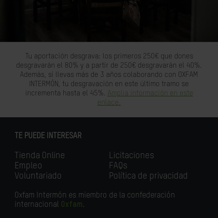
Tu aportación desgrava: los primeros 250€ que dones
desgravarán el 80% y a partir de 250€ desgravarán el 40%.
Además, si llevas más de 3 años colaborando con OXFAM
INTERMÓN, tu desgravación en este último tramo se
incrementa hasta el 45%.
Amplia información en este
enlace.
TE PUEDE INTERESAR
Tienda Online
Licitaciones
Empleo
FAQs
Voluntariado
Política de privacidad
Oxfam Intermón es miembro de la confederación
internacional
Oxfam
.