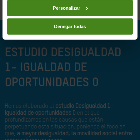
cuatro años y las posibilidades de seguir
empobrecido superan en 10 puntos la media.
Personalizar
Denegar todas
ESTUDIO DESIGUALDAD
1- IGUALDAD DE
OPORTUNIDADES 0
Hemos elaborado el
estudio Desigualdad 1-
igualdad de oportunidades 0
en el que
profundizamos en las causas que están
perpetuando esta situación, poniendo el foco en
que,
a mayor desigualdad, la movilidad social entre